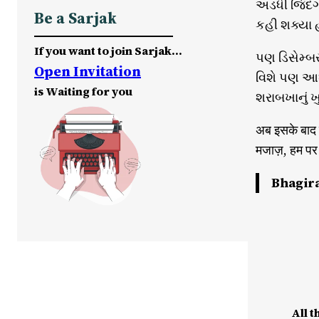
અડધી જિંદગ
Be a Sarjak
કહી શક્યા 
If you want to join Sarjak…
પણ ડિસેમ્બ
Open Invitation
વિશે પણ આધ
is Waiting for you
શરાબખાનું 
अब इसके बाद 
मजाज़, हम पर 
Bhagira
All t