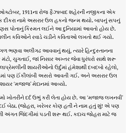
 ઓક્ટોબર, 1911ના રોજ ફૈઝાબાદ શહેરની નજીકના એક
ક દીકરા નામે અસરાર ઉલ હકનો જન્મ થયો. બાપનું સપનું
 માણસ પોતાનું કિસ્મત લઈને આ દુનિયામાં આવતો હોય છે.
ાલીન કવિઓને રવાડે ચડીને કવિતાઓ લખતો થઈ ગયો.
 ભણવા અલીગઢ આવવાનું થયું, ત્યારે હિન્દુસ્તાનના
, ચુગતાઈ, જાં નિસાર અખ્તર જેવા ધુરંધરો સાથે શરૂ
પ્રેમલીની શાયરીઓનો ઉર્દુમાં હંમેશાથી દબદબો રહેલો,
 મનમાં પણ ઈંકીલાંબી અસરો આવતી ગઈ. અને અસરાર ઉલ
ાયર ‘મજાજ’ મેદાનમાં આવ્યો.
મો ખોતરીને દર્દ ઉભું કરી લેતા હોય છે. આ ‘મજાજ લખનવી’
લ દઈ બેઠા. (જોહરા, ખરેખર કોણ હતી ને નામ હતું શું! એ પણ
ની અંગત જિંદગીમાં પડતી શરૂ થઈ. કદાચ જોહરા માટે જ