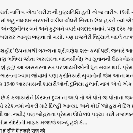
તી ગાલિબ એવા ‘મરીઝ’ની પુણ્યતિથિ હતી એ જ તારીખ 19મી
માં બહુ નામદાર સરકારી વકીલ ચૌધરી સિરાઝ ઉલ હકને ત્યાં એ
રો એન્જીનીયર બને અને કુટુંબને વધારે વગદાર બનાવે. પણ દરેક
રાર આગ્રા ભણવા તો ગયો. પણ ઇજનેરી વિદ્યાને બદલે તત્ક
શહીદ’ ઉપનામથી ગઝલના શ્રીગણેશ શરૂ કર્યા પછી જ્યારે આગળ
ણ ભવિષ્ય જોતા અસરારના બદનસીબે!) આ યુવાનની ઉઠકબેઠક મંટો
 શું હતું! આ અસરારના સર પર શાયરીઓની ધૂન સવાર થઈ. પ્રેમલા
રતના ખ્વાબ જોવામાં ઘણા ક્રાંતિકારી યુવાનોની જેમ આના
ક 1940 આસપાસની શાયરીઓની દુનિયા હલાવી નાખે એવો એક શ
ે કે કલાકારોને કિસ્મત દુઃખ ના આપે તો એ પોતે જ પોતાના જખ્
િયો સ્ટેશનમાં નોકરી માટે દિલ્હી આવ્યા. અને કોઈ ‘જોહરા’ને દિ
 વાત નથી.) પણ જોહરાના પ્રેમમાં ઊંઘેકાંધ પડ્યા પછી મજાજ
રાંદેરીની માફક મજાજે લખ્યું હશે કે…
ूं सीने में तुम्हारे राज़ को