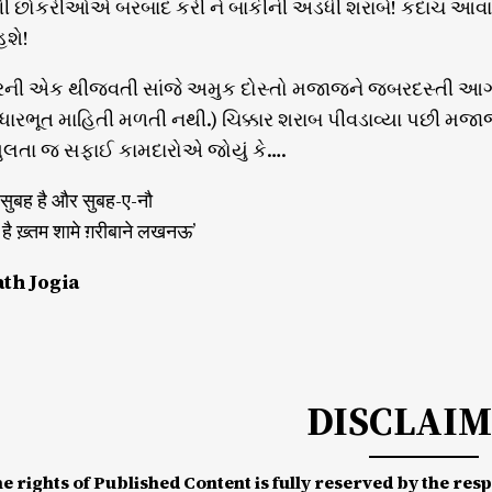
ી છોકરીઓએ બરબાદ કરી ને બાકીની અડધી શરાબે! કદાચ આવા 
હશે!
રની એક થીજવતી સાંજે અમુક દોસ્તો મજાજને જબરદસ્તી આગ્
ારભૂત માહિતી મળતી નથી.) ચિક્કાર શરાબ પીવડાવ્યા પછી મજ
ખુલતા જ સફાઈ કામદારોએ જોયું કે….
सुबह है और सुबह-ए-नौ
है ख़्तम शामे ग़रीबाने लखनऊ’
th Jogia
DISCLAI
he rights of Published Content is fully reserved by the re