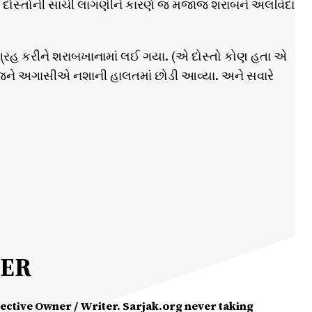
દોસ્તોની સાચી લાગણીને કારણે જ મજાજ શરાબને અલવિદા
રહ કરીને શરાબખાનામાં લઈ ગયા. (એ દોસ્તો કોણ હતા એ
ાજને અગાસીએ નશાની હાલતમાં છોડી આવ્યા. અને સવારે
MER
spective Owner / Writer. Sarjak.org never taking