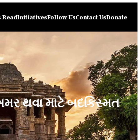
s Read
Initiatives
Follow Us
Contact Us
Donate
મર થવા માટે બદકિસ્મત