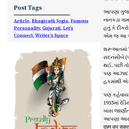
Post Tags
આપણા ગુજરા
નાનકડા ગામ
Article
, 
Bhagirath Jogia
, 
Famous
હતું કે દીક
Personality
, 
Gujarati
, 
Let’s
Connect
, 
Writer’s Space
એમ જ આ અસ
શરૂઆતમાં ‘
સદનસીબે (પ
થઈ. પછી તો
પણ આઝાદ ભા
હકમાંથી એ
પણ કહેવાય છ
1935માં રેડ
ખાસ જાણીતી
આપણા આસીમ 
दफ़्न कर सकता ह