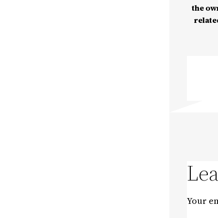
the ow
relate
Lea
Your em