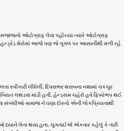
જનો ઓટોગ્રાફ લેવા પહોંચ્યા ત્યારે ઓટોગ્રાફ
પ હન્ડ્રેડ શેરોમાં આજે પણ જે ગૂગલ પર આસાનીથી મળી રહે
તા સ્વીકારી લીધેલી. દિવસભર શરાબના નશામાં ચકચુર
િયત લથડવા માંડી હતી. હેન્ડસમ ચહેરો હવે ફિક્કોભપ થઈ
ા જ સંબંધીઓ-સમાજ ને ઘણા દોસ્તો એની લોકપ્રિયતાથી
ધ્યાને લેતા થયા હતા. ચુગતાઈએ એકવાર કહેલું કે તારી