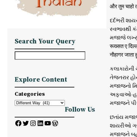
और तुम चाहो तो
દર્દભરી શા
સ્વભાવથી ક
મજાજે લખ્યુ
Search Your Query
रूख्सत ए दिल्ल
नौहागर जाता हूं
S
e
કલાકારોની 
a
તેજતરાર હો
Explore Content
r
મજાજનો મિજ
c
Categories
અફવાઓ-હકીક
h
મજાજને પી
Follow Us
છતાંય મજાજ
Facebook
Twitter
Instagram
LinkedIn
YouTube
WordPress
શાયરીઓ ગર્
મજાજને બહુ 