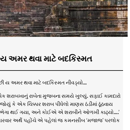
 ય અમર થવા માટે બદકિસ્મત
ી ય અમર થવા માટે બદકિસ્મત નીવડ્યો…
 શરાબખાનું રાબેતા મુજબના સમયે ખુલ્યું. સફાઈ કામદારો
ં કે એક ચિક્કાર શરાબ પીધેલો માણસ ઠંડીમાં ઠૂંઠવાય
ો ભેગા થઈ ગયા, અને કોઈએ એ શરાબીને ઓળખી કાઢ્યો….’
ારવાર અર્થે પહોંચે એ પહેલાં જ કમનસીબ ‘મજાજ’ પરલોક