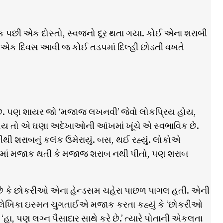
 પછી એક દોસ્તો, સ્વજનો દૂર થતા ગયા. કોઈ એના શરાબી
ુ. એક દિવસ આવી જ કોઈ તડપમાં દિલ્હી છોડતી વખતે
 છે. પણ શાયર જો ‘મજાજ લખનવી’ જેવો લોકપ્રિય હોય,
હોય તો એ ઘણા અદેખાઓની આંખમાં ખૂંચે એ સ્વભાવિક છે.
 શરાબનું કલંક ઉમેરાયું. બસ, થઈ રહ્યું. લોકોએ
ૌમાં મજાક થતી કે મજાજ શરાબ નથી પીતો, પણ શરાબ
છે કે છોકરીઓ એના હેન્ડસમ ચહેરા પાછળ પાગલ હતી. એની
લેખિકા ઇસ્મત ચુગતાઈએ મજાક કરતા કહ્યું કે ‘છોકરીઓ
હા, પણ લગ્ન પૈસાદાર સાથે કરે છે.’ ત્યારે પોતાની એકલતા