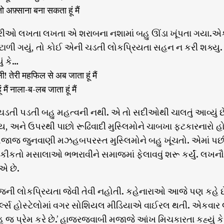
 अफ़्साना बना सकता हूं मैं
યરીઓ લખતા લખતા એ શરાબના નશામાં બહુ ઊંડા ખૂંપતા ગયા.એક
ંટાળી ગયું, તો કોઈ એની ચડતી લોકપ્રિયતા સહન ન કરી શક્ય
ં કે…
ी! तेरी महफिल से अब जाता हूं मैं
 मैं नाला-ब-लब जाता हूं मैं
ચડતી પડતી બહુ મહત્વની નથી. એ તો સદીઓથી ચાલતું આવ્યું
ય, અને ઉપરથી પાછો રૂઢિવાદી મુસ્લિમોને ચાબખા ફટકારનારો 
ાજ જુનવાણી મઝહબપરસ્ત મુસ્લિમોને બહુ ખૂંચતો. એમાં પછીથી
તો મસાલાઓ ભભરાવીને સમાજમાં ફેલાવવું શરૂ કર્યું. લખન
એ છે.
ની લોકપ્રિયતા જેવી તેવી નહોતી. કહેનારાઓ આજે પણ કહે 
લ્સ હોસ્ટેલોમાં વગર સોશિયલ મીડિયાએ વાઈરલ થતી. એકવાર 
જ પ્રેમ કરે છે.’ હાજરજવાબી મજાજે આંખ મિચકારતા કહ્યું કે ‘