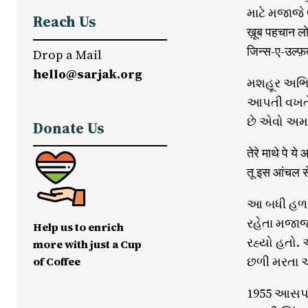
માટે મજાજે 
Reach Us
ख़ूब पहचान लो 
जिन्स-ए-उल्फ़त
Drop a Mail
hello@sarjak.org
મશહૂર અભિ
આપતી વખતે મ
છે એવો અમર
Donate Us
तेरे माथे पे ये
तू इस आंचल स
આ બધી હળવા
રહેતા મજાજ
Help us to enrich
રહ્યો હતો.
more with just a Cup
છળી મરતા અ
of Coffee
1955 આસપાસ