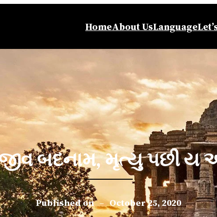
Home
About Us
Language
Let’
ીવ બદનામ, મૃત્યુ પછી ય અ
Published on
–
October 25, 2020