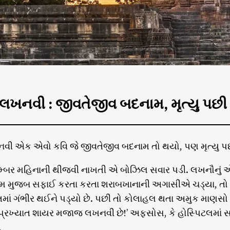
ખનવી : જીવતેજીવ બદનામ, મૃત્યુ પછી
 એક એવો કવિ જે જીવતેજીવ બદનામ તો થયો, પણ મૃત્યુ પછ
ેમ્બર મહિનાની થીજવી નાખતી એ બોઝિલ સવાર પડી. લખનૌનું એક
મ મુજબ સફાઈ કરતા કરતા શરાબખાનાની અગાસીએ ચડ્યા, તો જોયુ
માં ગંભીર થઈને પડ્યો છે. પછી તો કોલાહલ થતા અમુક માણસ
પ્રખ્યાત શાયર મજાજ લખનવી છે!’ અફસોસ, કે હોસ્પિટલમાં સ
.