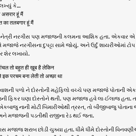
લખ્યું કે…
असरार हूं मैं
 का तलबगार हूं मैं
નેત્રી નરગીસ પણ મજાજની કલમના આશિક હતા. એકવાર એ મજા
જાજે નરગીસના દુપટ્ટા સામે જોયું. અને ઉર્દુ શાયરીઓમાં ટો
 શેર લખાયો.
 आंचल तो बहुत ही ख़ूब है लेकिन
े इक परचम बना लेती तो अच्छा था
શની પળો ને દોસ્તોની મહેફિલો વચ્ચે પણ મજાજે પોતાની એકલ
ની ફિકર ઘણા દોસ્તોને થતી. પણ મજાજ હવે લા-ઈલાજ હતા. તબ
 એકબાજુ નાની મોટી બિમારીઓથી ત્રસ્ત, તો બીજીબાજુ પોતાન
ને મજાજની પડતીથી રાજીના રેડ થઈ જતા.
 મજાજ શરાબ છોડી ચુક્યા હતા. ધીમે ધીમે દોસ્તોની વિનવણીઓ 