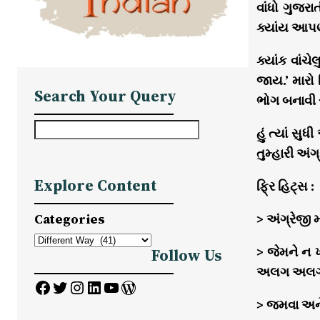
વાંધો ગુજર
ક્યાંય આપણા
ક્યાંક વાંચે
જાય.’ મારો 
Search Your Query
ભોગ બનાવી ર
S
હું ત્યાં સુ
e
તુમ્હારી અં
a
Explore Content
ફ્રિ હિટ્સ :
r
c
Categories
> અંગ્રેજી
h
> જેમને ન ખ
Follow Us
અલગ અલગ 
Facebook
Twitter
Instagram
LinkedIn
YouTube
WordPress
> જમવા અને