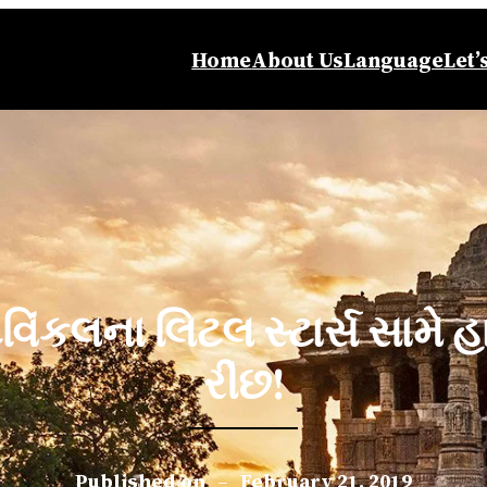
Home
About Us
Language
Let’
ટ્વિંકલના લિટલ સ્ટાર્સ સામે
રીંછ!
Published on
–
February 21, 2019