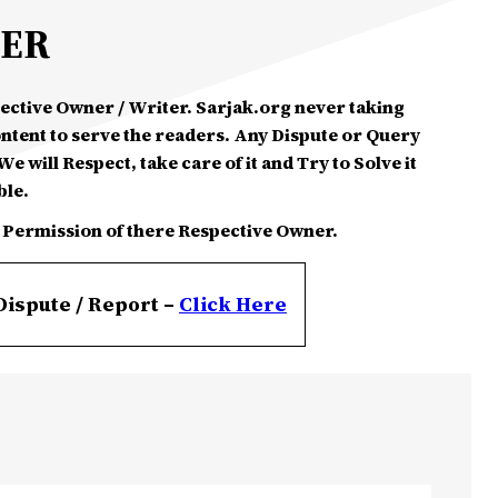
MER
spective Owner / Writer. Sarjak.org never taking
ontent to serve the readers. Any Dispute or Query
e will Respect, take care of it and Try to Solve it
ble.
 Permission of there Respective Owner.
Dispute / Report –
Click
Here