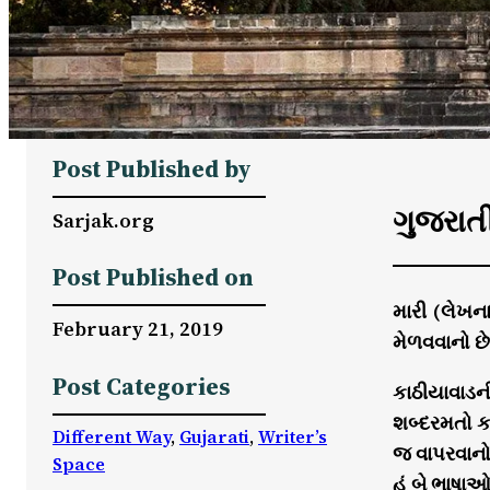
Post Published by
ગુજરાતી
Sarjak.org
Post Published on
મારી (લેખના
February 21, 2019
મેળવવાનો છે
Post Categories
કાઠીયાવાડન
શબ્દરમતો કર
Different Way
, 
Gujarati
, 
Writer’s
જ વાપરવાનો
Space
હું બે ભાષા