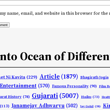
my name, email, and website in this browser for the
Into Ocean of Differen
Article
(1879)
et Ni Kavita
(229)
Bhagirath Jogia
Entertainment
(570)
Famous Personality
(90)
Film R
Gujarati
(5007)
arat History
(78)
Haiku
(73)
Healt
Ki
Janamejay Adhwaryu
(502)
(113)
Jay Gohil
(38)