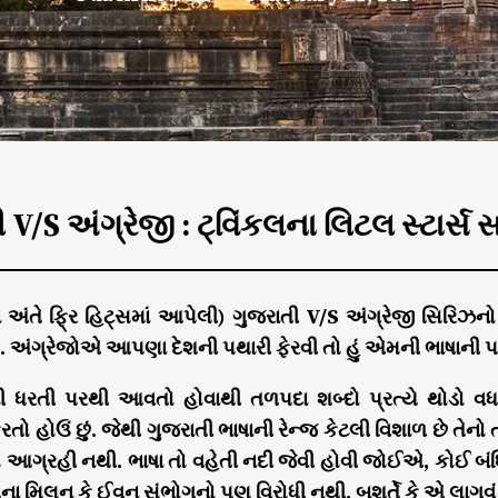
 V/S અંગ્રેજી : ટ્વિંકલના લિટલ સ્ટાર્સ
 અંતે ફ્રિ હિટ્સમાં આપેલી) ગુજરાતી V/S અંગ્રેજી સિરિઝનો 
. અંગ્રેજોએ આપણા દેશની પથારી ફેરવી તો હું એમની ભાષાની પથા
ી ધરતી પરથી આવતો હોવાથી તળપદા શબ્દો પ્રત્યે થોડો વધ
તો હોઉં છું. જેથી ગુજરાતી ભાષાની રેન્જ કેટલી વિશાળ છે તેનો 
 આગ્રહી નથી. ભાષા તો વહેતી નદી જેવી હોવી જોઈએ, કોઈ બંધિ
ઓના મિલન કે ઈવન સંભોગનો પણ વિરોધી નથી. બશર્તે કે એ લાગવુ