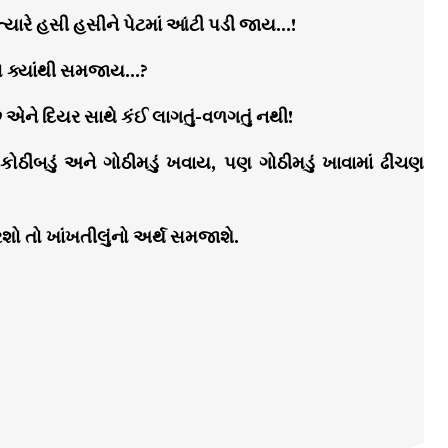
ત્યારે હસી હસીને પેટમાં આંટી પડી જાય…!
તો ક્યાંથી સમજાય…?
 એને દિયર સાથે કંઈ લાગતું-વળગતું નથી!
ીંબડું અને ગોઠીમડું ખવાય, પણ ગોઠીમડું ખાવામાં ઢીંચણ
શો તો ખાંખતીલુંનો અર્થ સમજાશે.