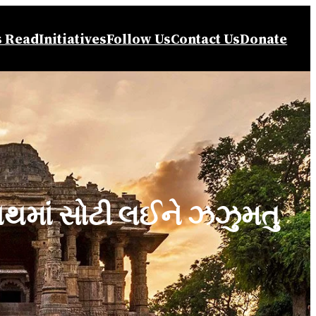
s Read
Initiatives
Follow Us
Contact Us
Donate
 હાથમાં સોટી લઈને ઝઝુમતુ