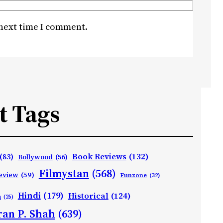
 next time I comment.
t Tags
Book Reviews
(132)
(83)
Bollywood
(56)
Filmystan
(568)
eview
(59)
Funzone
(32)
Hindi
(179)
Historical
(124)
h
(25)
ran P. Shah
(639)