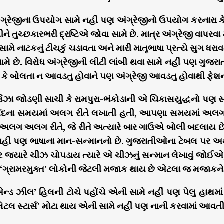
 અંગ્રેજીના ઉપયોગ સામે નહીં પણ અંગ્રેજીનો ઉપયોગ કરનારા 
ાતીને તુચ્છકારભરી દ્રષ્ટિએ જોવા સામે છે. માત્ર અંગ્રેજી વ
સામે નાટકનું ટીચકું ચડાવતા અને મારી માતૃભાષા પ્રત્યે સુગ ધરાવ
ામે છે. વિરોધ અંગ્રેજીની લીટી લાંબી થવા સામે નહીં પણ ગુજરાત
 કે બોલતા ન આવડતુ હોવાને પણ અંગ્રેજી આવડતુ હોવાથી ફેશન ક
 ઉંઝા જોડણી સાચી કે રામપુરા-ભંકોડાની એ ચિકાસયુદ્ધનો પણ 
ર્મદના સમયમાં અલગ રીતે લખાતી હતી, આપણા સમયમાં અલગ 
લગ અલગ રીતે, જે રીતે અત્યારે બાર ગાઉએ બોલી બદલાય છે એ રી
નહીં પણ ભાષાના માન-સન્માનનો છે. ગુજરાતીઓના ટેબલ પર અથ
 જ્યારે ચીઝ ચોપડાય ત્યારે એ ચીઝનું સન્માન લેખાવું જોઈએ, ઢેબ
‘ગ્રામરમુક્ત’ લોકોની જેટલી મજાક થાય છે એટલા જ મજાકને
એન્ડ ઝીલ’ હિલની ટોચે પહોંચે એની સામે નહીં પણ પેલુ હાથમાં સ
લિટલ સ્ટાર્સ’ મોટા થાય એની સામે નહીં પણ નાની કરવામાં આવતી ‘