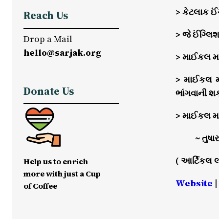
> કેટલાક ઈં
Reach Us
> જે ઈંગ્લ
Drop a Mail
hello@sarjak.org
> માઈકલ માધ
> માઈકલ મા
Donate Us
ભાંગવાની શક
> માઈકલ મા
~ તુષાર
( આર્ટિકલ 
Help us to enrich
more with just a Cup
Website
of Coffee