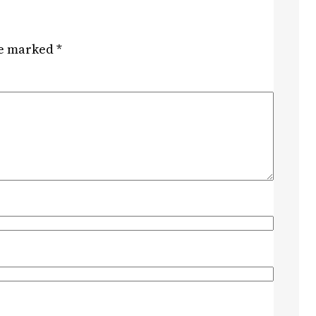
re marked
*