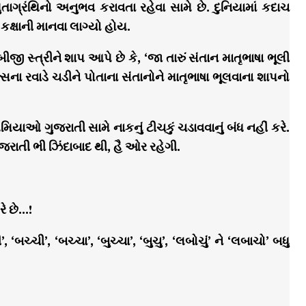
્રંથિનો અનુભવ કરાવતા રહેવા સામે છે. દુનિયામાં કદાચ
કક્ષાની માનવા લાગ્યો હોય.
 બીજી સ્ત્રીને શાપ આપે છે કે, ‘જા તારું સંતાન માતૃભાષા ભૂલી
ના રવાડે ચડીને પોતાના સંતાનોને માતૃભાષા ભૂલવાના શાપનો
ીયમિયાઓ ગુજરાતી સામે નાકનું ટીચકું ચડાવવાનું બંધ નહીં કરે.
જરાતી ભી ઝિંદાબાદ થી, હૈ ઓર રહેગી.
ે છે…!
ી’, ‘બચ્ચા’, ‘બુચ્ચા’, ‘બુચુ’, ‘લબોચું’ ને ‘લબાચો’ બધુ