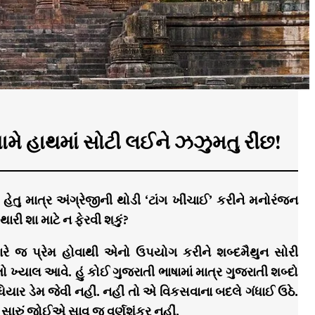
 સામે હાથમાં સોટી લઈને ઝઝુમતુ રીંછ!
હેતુ માત્ર અંગ્રેજીની થોડી ‘ટાંગ ખીંચાઈ’ કરીને મનોરંજન
રી શા માટે ન ફેરવી શકું?
ારે જ પ્રેમ હોવાથી એનો ઉપયોગ કરીને શબ્દમૈથુન સોરી
તો ખ્યાલ આવે. હું કોઈ ગુજરાતી ભાષામાં માત્ર ગુજરાતી શબ્દો
યાર ડેમ જેવી નહીં. નહીં તો એ વિકસવાના બદલે ગંધાઈ ઉઠે.
ં સારું જોઈએ સાવ જ વર્ણશંકર નહીં.