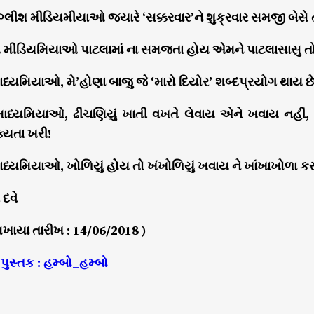
ગ્લીશ મીડિયમીયાઓ જ્યારે ‘સક્કરવાર’ને શુક્રવાર સમજી બેસે 
િશ મીડિયમિયાઓ પાટલામાં ના સમજતા હોય એમને પાટલાસાસુ 
્યમિયાઓ, મે’હોણા બાજુ જે ‘મારો દિયોર’ શબ્દપ્રયોગ થાય છે
ધ્યમિયાઓ, ઢીંચણિયું ખાતી વખતે લેવાય એને ખવાય નહીં, કોઠ
્યતા ખરી!
ધ્યમિયાઓ, ખોળિયું હોય તો ખંખોળિયું ખવાય ને ખાંખાખોળા કર
 દવે
લખાયા તારીખ : 14/06/2018 )
|
પુસ્તક : હમ્બો_હમ્બો