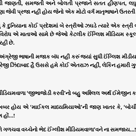
ાતી જાણતી, સમજતી અને બોલતી પ્રજાને સતત હીણપત, લઘુતાગ
 જેવી પ્રજા નહીં હોય જેનો એક મોટો વર્ગ માતૃભાષાને ઉતરતી 
લુ કે દુનિયાના કોઈ પ્રદેશમાં બે સ્ત્રીઓ ઝઘડે ત્યારે એક સ્ત્રી
વિરોધ એ માતાઓ સામે છે જેઓ કેટલીક ઈંગ્લિશ મીડિયમ સ્કૂલ્સ
હી છે.
ધી અંગ્રેજી ભાષાની મજાક બંધ નહીં કરું જ્યાં સુધી ઈંગ્લિશ મીડ
ગ્રેજી ઝિંદાબાદ હૈ ઉસસે હમે કોઈ એતરાઝ નહીં, લેકિન હમારી ગુ
 મીડિયમવાળા ‘જીભાજોડી કરવી’નો બહુ અશ્લિલ અર્થ ઈમેજીન કર
બર હોય એ ‘માઈકલ માધ્યમિયાઓ’ની જાણ ખાતર કે, ‘બોચી’, ‘બચ્ચ
હોં…!
 ગળચવા વચ્ચેનો ભેદ ઈંગ્લીશ મીડિયમવાળા’વને ના સમજાય…!