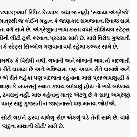
કેટલાક(આઈ રિપિટ કેટલાક, બધા જ નહીં) ‘સવાયા અંગ્રેજો’
ાપરવા માત્રથી જ કોઈને મહાન કે જાણકાર સમજવાના રિવાજ સામે
તા વર્ગ સામે છે. અંગ્રેજીના ભાષા કરતા વધારે સોશિયલ સ્ટેટ્સ
ીની લીટી ટૂંકી કરવાના પ્રયાસ સામે છે. મારો વિરોધ ગુજરાતી
ે સ્ટેટ્સ સિમ્બોલ ગણવાના વધી રહેલા કલ્ચર સામે છે.
સમર્થક કે વિરોધી નથી. લખાતી અને બોલાતી ભાષા તો બદલાતી
રીતે લખાય છે અને ભવિષ્યમાં પણ અલગ રીતે લખાશે અને
તે લહેકા પણ બદલાતા રહેવાના. મારો પ્રશ્ન ભાષાશુદ્ધી કે
ાણા કે ખાખરાનું સ્થાન કદાચ બદલાવું હોય તો ભલે બદલાય
રાનું નહીં. મારું કહેવાનું માત્ર એટલુ છે કે સાચુ અંગ્રેજી
 પાત્ર સાદુ ગુજરાતી ન જાણનારને પણ માનવા જોઈએ.
ોટી લઈને ફરવા ચાલેલુ રીંછ એકલું પડે તેની સામે છે. વાંધો
ચંદુના માથાની ચોટી’ સામે છે.