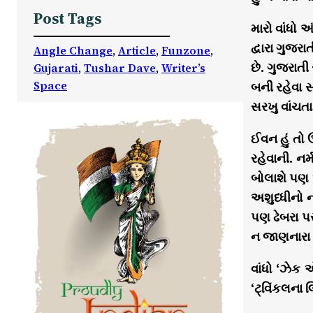
Post Tags
મારો વાંધો
દ્વારા ગુજર
Angle Change
, 
Article
, 
Funzone
, 
છે. ગુજરાતી 
Gujarati
, 
Tushar Dave
, 
Writer’s
Space
બની રહેવા સ
સરખુ વાંચતા
ઈવન હું તો
રહેવાની. ન
બોલાશે પણ અ
અશુધ્ધીનો 
પણ ઢેબરા પર
ન જાણનારા 
વાંધો ‘ઝેક 
‘ટ્વિંકલના 