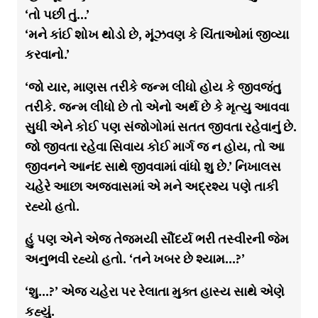
‘તો પછી તું…’
‘મને કાંઈ શોખ થોડો છે, મૂંઝવણ કે ચિંતાઓમાં જીવ્યા
કરવાનો.’
‘જો યાર, માણસ તરીકે જન્મ લીધો હોય કે જીવજંતુ
તરીકે. જન્મ લીધો છે તો એનો અર્થ છે કે મૃત્યુ આવવા
સુધી એને કોઈ પણ સંજોગોમાં સતત જીવતા રહેવાનું છે.
જો જીવતા રહેવા સિવાય કોઈ માર્ગ જ ન હોય, તો આ
જીવનને આનંદ સાથે જીવવામાં વાંધો શુ છે.’ નિખાલસ
ચહેરે આછા અજવાસમાં એ મને અદ્રશ્ય પણે તાકી
રહ્યો હતો.
હું પણ એને એજ તેજમયી સૌંદર્ય ભરી તસ્વીરની જેમ
અનુભવી રહ્યો હતો. ‘તને ખબર છે શ્યામ…?’
‘શુ…?’ એજ ચહેરા પર રેલાતા મુક્ત હાસ્ય સાથે એણે
કહ્યું.