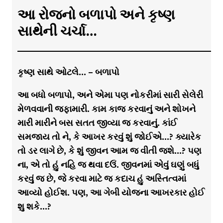
આ રોજનો બળાપો અને કૃષ્ણ
સાથેની ચર્ચા…
કૃષ્ણ સાથે ઓટલે… – બળાપો
આ બધો બળાપો, અને એમા પણ નોકરીમાં સારી સેલેરી
મેળવવાની જફામારી. કામ કાજ કરવાનું અને શોખને
મારી મારીને બસ સતત જીવ્યા જ કરવાનું. કાંઈ
સમજાય તો ને, કે આખર કરવું શું જોઈએ…? ક્યારેક
તો ડર લાગે છે, કે શું જીવન આમ જ વીતી જશે…? પણ
ના, એ તો હું નહિ જ થવા દઉં. જીવનમાં એવું ઘણું બધું
કરવું જ છે, જે કરવા માટે જ કદાચ હું અસ્તિત્વમાં
આવ્યો હોઈશ. પણ, આ ગેબી યોજના આખરકાર હોઈ
શુ શકે…?