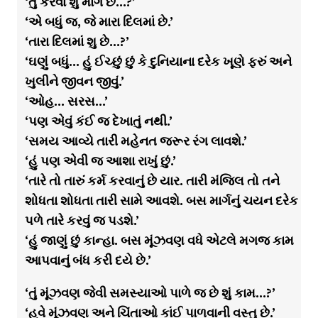
‘તું કરવા શુ માંગે છે…?’
‘એ બધું જ, જે મારા દિલમાં છે.’
‘તારા દિલમાં શુ છે…?’
‘ઘણું બધું… હું ઈચ્છું છું કે દુનિયાના દરેક ખૂણે ફરું અને
ખુલીને જીવન જીવું.’
‘ઓહ… સરસ…’
‘પણ એવું કંઈ જ દેખાતું નથી.’
‘સમય આવ્યે તારી મહેનત જરૂર રંગ લાવશે.’
‘હું પણ એવી જ આશા રાખું છું.’
‘તારે તો તારું કર્મ કરવાનું છે યાર. તારી મંજિલ તો તને
શોધતા શોધતા તારી સામે આવશે. બસ માર્ગનું ચયન દરેક
પળે તારે કરવું જ પડશે.’
‘હું જાણું છું કાન્હા. બસ મૂંઝવણ વધે એટલે મગજ કામ
આપવાનું બંધ કરી દયે છે.’
‘તું મૂંઝવણ જેવી સમસ્યાઓ પાળે જ છે શું કામ…?’
‘હવે મૂંઝવણ અને ચિંતાઓ કાંઈ પાળવાની વસ્તુ છે.’