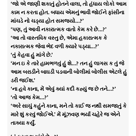
‘જો એ જાણી શકાતું હોતને વાલા, તો હંધાય લોકો આમ
કામ ન કરતા હોત. બધાય એમનું ભાવી જોઈને ફાંસીના
માંચડે નો ચડ્યા હોત સમજ્યો…?’
‘પણ, તું આવી નકારાત્મક વાતો કેમ કરે છે…?’
‘આ તો વાસ્તવિક વસ્તુ છે, એમા હકારાત્મક કે
નકારાત્મક જેવા ભેદ વળી ક્યારે પડ્યા…?’
‘તું કેહવા હું માંગે છે.’
‘મન ઇ કે તારે હામભળવું હું શે…? તન હું લાગસ ક તું જે
આમ બરાડીને બાઘડી પડવાની બોલીમાં બોલીસ એટલે હું
ડરી જઈશ.’
‘ના હવે કાના, મેં એવું ક્યાં કદી કહ્યું જ છે તને…?’
‘તો આજ કેમ…?’
‘અરે સાચું કહુંને કાના, મને તો કાઈ જ નથી સમજાતું કે
મારે શું કરવું જોઈએ.’ મેં મૂંઝવણ ભર્યા ચહેરે જ એને
તાક્યા કર્યું.