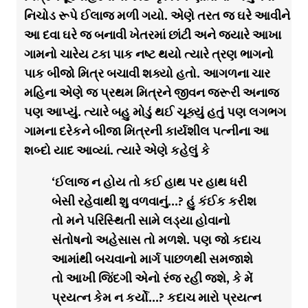
નિચોડ રૂપે ઈલાજ મળી ગયો. એણે તરત જ ઘરે આવીને
આ દવા ઘરે જ બનાવી ખેતરમાં છાંટી અને જ્યારે આખા
ગામનો ચારેય ટકા પાક નષ્ટ થયો ત્યારે ત્રણ ભાગનો
પાક બીજો મિત્ર બચાવી શક્યો હતો. આગળના ચાર
મહિના એણે જ પ્રથમ મિત્રને જીવન જરૂરી અનાજ
પણ આપ્યું. ત્યારે બહુ મોડું થઈ ચૂક્યું હતું પણ લગભગ
ગામના દરેકને બીજા મિત્રની કાર્યશીલ પત્નીના આ
શબ્દો યાદ આવ્યાં. ત્યારે એણે કહેલું કે
‘ઈલાજ ન હોય તો કઈ હાથ પર હાથ ધરી
બેસી રહેવાથી શુ વળવાનું…? હું કંઈક કરીશ
તો મને પરિસ્થિતી સામે લડ્યા હોવાનો
સંતોષનો અહેસાસ તો મળશે. પણ જો કદાચ
આમાંથી બચવાનો માર્ગ પાછળથી સમજાશે
તો આખી જિંદગી એનો રંજ રહી જશે, કે મેં
પ્રયત્ન કેમ ન કર્યો…? કદાચ મારો પ્રયત્ન