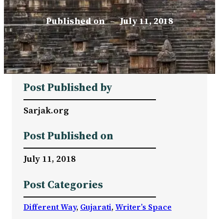
Published on
–
July 11, 2018
Post Published by
Sarjak.org
Post Published on
July 11, 2018
Post Categories
Different Way
, 
Gujarati
, 
Writer’s Space