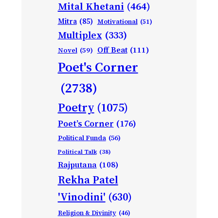
Mital Khetani
(464)
Mitra
(85)
Motivational
(51)
Multiplex
(333)
Off Beat
(111)
Novel
(59)
Poet's Corner
(2738)
Poetry
(1075)
Poet’s Corner
(176)
Political Funda
(56)
Political Talk
(38)
Rajputana
(108)
Rekha Patel
'Vinodini'
(630)
Religion & Divinity
(46)