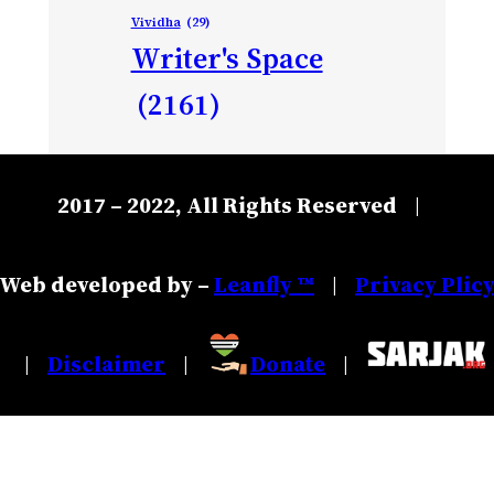
Vividha
(29)
Writer's Space
(2161)
2017 – 2022, All Rights Reserved
|
Web developed by –
Leanfly ™
Privacy Plic
|
Disclaimer
Donate
|
|
|