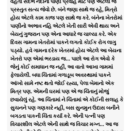
વહેતો સંદર્ભ નદીના પાણી પ્રવાહ માટે પણ એટલો જ
પ્રસ્તુત સત્ય જેવો છે. બંને જણા સાથે જ રહે, મિત્રો
હોય એટલે કામ કાજ પણ સાથે જ કરે. બંનેના ખેતરોમાં
પાણીનો અભાવ નહિ એટલે ખેતી સારી એવી થાય અને
બેયનું ગુજરાન પણ એના આધારે જ ચાલ્યા કરે. એક
દિવસ ગામના ખેતરોમાં પાકને લગતો કોઈક રોગ લાગુ
પડ્યો. હવે ગામના દરેક ખેતરમાં હોય એટલે આ બેયના
ખેતરો પણ એમાં ભરડાય જ… પાછો આ રોગ એવો કે
જેનું કોઈ સમાધાન જ નહીં, આ વાતો આખા ગામમાં
ફેલાયેલી. બધા ચિંતામાં ગળાડૂબ અવસ્થામાં પાકને
આંખો સામે નષ્ટ થતો જોઈ રહ્યા, પેલા બેમાનો એક
મિત્ર પણ. એમની ઘરમાં પણ એ જ ચિંતાનું મોજું
છવાયેલું રહે. આ ચિંતામાં ને ચિંતામાં એ કોઈની સલાહ કે
સુચનને પણ ગણકારે નહી, બસ સુનમુન ઉદાસ બનીને
બગડતા પાકની ચિંતા કર્યા કરે. એની પત્ની પણ
વિચારશીલ એટલે એની સાથે જ વિચાર મગ્ન… આ જ