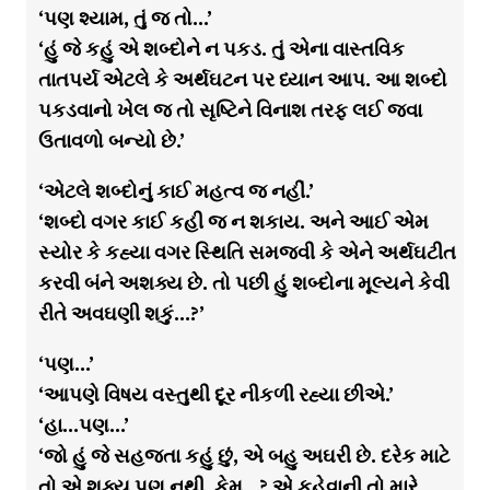
‘પણ શ્યામ, તું જ તો…’
‘હું જે કહું એ શબ્દોને ન પકડ. તું એના વાસ્તવિક
તાતપર્ય એટલે કે અર્થઘટન પર ધ્યાન આપ. આ શબ્દો
પકડવાનો ખેલ જ તો સૃષ્ટિને વિનાશ તરફ લઈ જવા
ઉતાવળો બન્યો છે.’
‘એટલે શબ્દોનું કાઈ મહત્વ જ નહીં.’
‘શબ્દો વગર કાઈ કહી જ ન શકાય. અને આઈ એમ
સ્યોર કે કહ્યા વગર સ્થિતિ સમજવી કે એને અર્થઘટીત
કરવી બંને અશક્ય છે. તો પછી હું શબ્દોના મૂલ્યને કેવી
રીતે અવઘણી શકું…?’
‘પણ…’
‘આપણે વિષય વસ્તુથી દૂર નીકળી રહ્યા છીએ.’
‘હા…પણ…’
‘જો હું જે સહજતા કહું છું, એ બહુ અઘરી છે. દરેક માટે
તો એ શક્ય પણ નથી. કેમ…? એ કહેવાની તો મારે