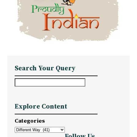
Search Your Query
S
e
a
Explore Content
r
c
Categories
h
Follow Us