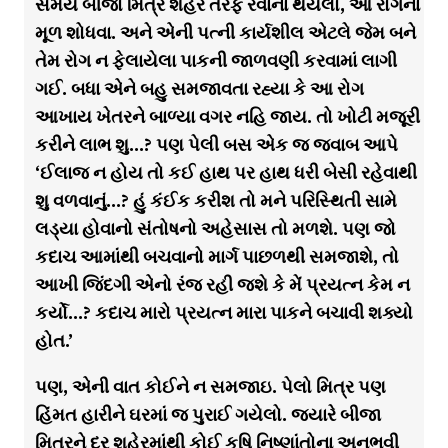
સમયે બીજો મિત્ર શહેર તરફ રવાના થયેલો, આ રોગના
મૂળ શોધવા. અને એની પત્ની કાર્યશીલ એટલે જેમ બને
તેમ રોગ ન ફેલાયેલા પાકની જાળવણી કરવામાં લાગી
ગઈ. બધા એને બહુ સમજાવતા રહ્યા કે આ રોગ
આખાય ખેતરને બાળ્યા વગર નહિ જાય. તો ખોટી મજૂરી
કરીને લાભ શુ…? પણ પેલી બસ એક જ જવાબ આપે
‘ઈલાજ ન હોય તો કઈ હાથ પર હાથ ધરી બેસી રહેવાથી
શુ વળવાનું…? હું કંઈક કરીશ તો મને પરિસ્થિતી સામે
લડ્યા હોવાનો સંતોષનો અહેસાસ તો મળશે. પણ જો
કદાચ આમાંથી બચવાનો માર્ગ પાછળથી સમજાશે, તો
આખી જિંદગી એનો રંજ રહી જશે કે મેં પ્રયત્ન કેમ ન
કર્યો…? કદાચ મારો પ્રયત્ન મારા પાકને બચાવી શક્યો
હોત.’
પણ, એની વાત કોઈને ન સમજાઇ. પેલો મિત્ર પણ
હિંમત હારીને ઘરમાં જ પુરાઈ ગયેલો. જ્યારે બીજા
મિત્રને દૂર શહેરમાંથી કોઈ કૃષિ નિષ્ણાંતોના અનુભવી