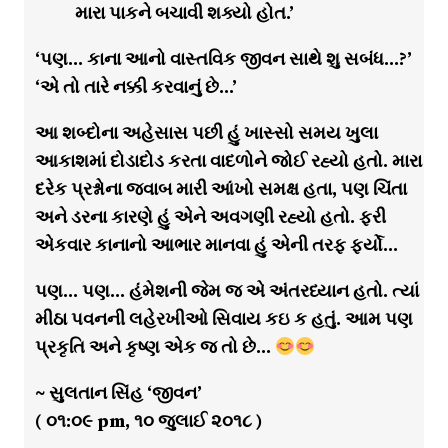
મારા પાકને બચાવી શક્યો હોત.’
‘પણ… કાના આનો વાસ્તવિક જીવન સાથે શુ સબંધ…?’
‘એ તો તારે નક્કી કરવાનું છે…’
આ શબ્દોના અહેસાસ પછી હું ખાસ્સો સમય ખુલા
આકાશમાં દોડાદોડ કરતા વાદળોને જોઈ રહ્યો હતો. મારા
દરેક પ્રશ્નોના જવાબ મારી આંખો સમક્ષ હતા, પણ ચિંતા
અને ડરના કારણે હું એને અવગણી રહ્યો હતો. ફરી
એકવાર કાનાનો આભાર માનવા હું એની તરફ ફર્યો…
પણ… પણ… હંમેશની જેમ જ એ અંતરધ્યાન હતો. ત્યાં
મીઠા પવનની લહેરખીઓ સિવાય કઇ ક હતું. આમ પણ
પ્રકૃતિ અને કૃષ્ણ એક જ તો છે…
~ સુલતાન સિંહ ‘જીવન’
( ૦૧:૦૯ pm, ૧૦ જુલાઈ ૨૦૧૮ )