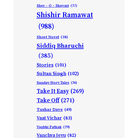
Sher – O – Shayari
(27)
Shishir Ramawat
(988)
Short Novel
(38)
Siddiq Bharuchi
(385)
Stories
(101)
Sultan Singh
(102)
Sunday Story Tales
(26)
Take It Easy
(269)
Take Off
(271)
Tushar Dave
(49)
Vaat Vichar
(83)
Vagbhi Pathak
(29)
Vanchva Jevu
(82)