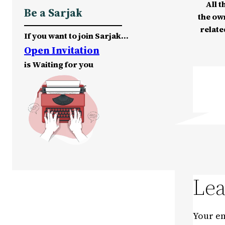
All t
Be a Sarjak
the ow
relate
If you want to join Sarjak…
Open Invitation
is Waiting for you
Lea
Your em