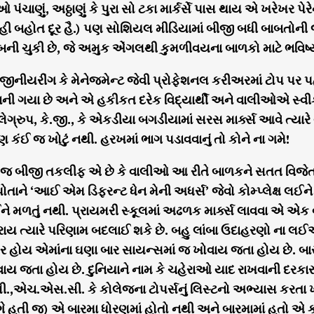
પંચાણું, અઠ્ઠાણું કે પુરા સો ટકા માર્કર્સે પાસ થાય એ ખરેખર પે
હી બહોત દૂર હૈ.) પણ સોશિયલ મીડિયામાં બીજી બધી બાબતોની જ
બની ચુકી છે, જે અમુક એંગલથી કુમળીવયના બાળકો માટે ભવિષ્ય
ીનીયરીંગ કે મેનેજમેન્ટ જેવી પ્રોફેશનલ કરીઅરમાં ટોપ પર પ
ી ગયા છે અને એ હકીકત દરેક વિદ્યાર્થી અને વાલીઓએ સ્વીકા
પ્લેગ્રુપ, કે.જી., કે એકડીયા બગડીયામાં સરસ માર્ક્સ આવે ત
 કંઈ જ ખોટું નથી. હરખમાં ભાગ પડાવવાનું તો કોને ના ગમે!
 જ બીજી તકલીફ એ છે કે વાલીઓ આ રીતે બાળકને સતત વિજેતા બન
ોતાને ‘આઈ એમ ડિફરન્ટ ધેન મેની અધર્સ’ જેવો કોમ્પ્લેક્ષ લ
ઈને મળતું નથી. પ્રાયમરી સ્કૂલમાં અઢળક માર્ક્સ લાવવા એ એ
ય ત્યારે પરિણામ બદલાઈ શકે છે. બહુ લાંબા ઉદાહરણો ના લઈ
પર હોય એમાંના ઘણા બાર સાયન્સમાં જ ખોવાય જતા હોય છે. બાર
ાય જતા હોય છે. દુનિયાને નામ કે ચહેરાઓ યાદ રાખવાની દરકાર 
એચ.એસ.સી. કે કોલેજના ટોપર્સનું લિસ્ટનો અભ્યાસ કરતા ખ્
ગે હતી જ) એ બારમા ધોરણમાં હોતો નથી અને બારમામાં હતો એ ક