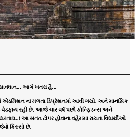
 : સાવધાન… આગે ખતરા હૈ…
ં એડમિશન ના મળતા ડિપ્રેશનમાં આવી ગયો. અને માનસિક
વેડફાય રહી છે. આજે ચાર વર્ષ પછી કોન્ફિડન્સ અને
ધરતાલ..! આ સતત ટોપર હોવાના વહેમમા રાચતા વિધાર્થીઓ
વો કિસ્સો છે.