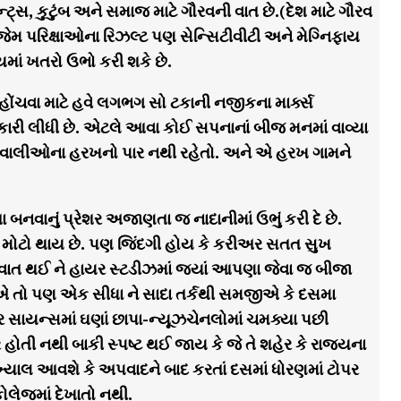
રેન્ટ્સ, કુટુંબ અને સમાજ માટે ગૌરવની વાત છે.(દેશ માટે ગૌરવ
ેમ પરિક્ષાઓના રિઝલ્ટ પણ સેન્સિટીવીટી અને મેગ્નિફાય
માં ખતરો ઉભો કરી શકે છે.
હોંચવા માટે હવે લગભગ સો ટકાની નજીકના માર્ક્સ
રી લીધી છે. એટલે આવા કોઈ સપનાનાં બીજ મનમાં વાવ્યા
્યારે વાલીઓના હરખનો પાર નથી રહેતો. અને એ હરખ ગામને
વાનું પ્રેશર અજાણતા જ નાદાનીમાં ઉભું કરી દે છે.
ઈને મોટો થાય છે. પણ જિંદગી હોય કે કરીઅર સતત સુખ
ક વાત થઈ ને હાયર સ્ટડીઝમાં જ્યાં આપણા જેવા જ બીજા
એ તો પણ એક સીધા ને સાદા તર્કથી સમજીએ કે દસમા
 સાયન્સમાં ઘણાં છાપા-ન્યૂઝચેનલોમાં ચમક્યા પછી
હોતી નથી બાકી સ્પષ્ટ થઈ જાય કે જે તે શહેર કે રાજ્યના
યાલ આવશે કે અપવાદને બાદ કરતાં દસમાં ધોરણમાં ટોપર
ોલેજમાં દેખાતો નથી.