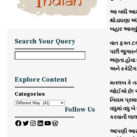
આ બધી આમ જ
થોડાઘણા અં
બહાર આવવું
Search Your Query
વાત ફક્ત ટક
પછી જુગારની
S
ભણતા હોવા 
e
અને સ્કેટિં
a
Explore Content
r
મતલબ કે તમ
c
જોઈએ છે! આ
Categories
h
નિયમ પ્રમાણ
વધુમાં વધુ
Follow Us
કરવાની લાલસ
Facebook
Twitter
Instagram
LinkedIn
YouTube
WordPress
આપણી આસપાસ