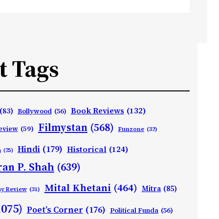
t Tags
Book Reviews
(132)
(83)
Bollywood
(56)
Filmystan
(568)
eview
(59)
Funzone
(32)
Hindi
(179)
Historical
(124)
h
(25)
ran P. Shah
(639)
Mital Khetani
(464)
Mitra
(85)
ay Review
(31)
1075)
Poet’s Corner
(176)
Political Funda
(56)