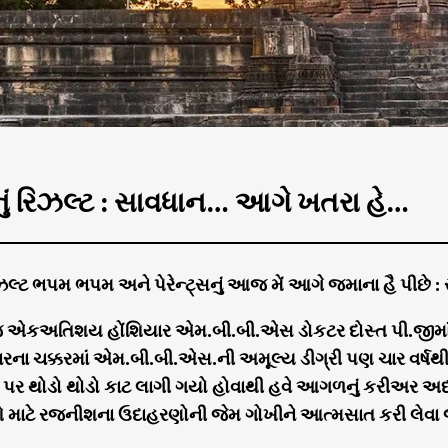
ું રિઝલ્ટ : સાવધાન… આગે ખતરા હે…
િઝલ્ટ ભપમ ભપમ અને પેરેન્ટ્સનું આજ મેં આગે જમાના હૈ પીછે
જ એકઅતિશય હોંશિયાર એમ.બી.બી.એસ ડોકટર દોસ્ત પી.જીમા
રના ચક્કરમાં એમ.બી.બી.એસ.ની અમૂલ્ય ડીગ્રી પણ ચાર વર્ષથી 
 પર થોડો થોડો કાટ લાગી ગયો હોવાથી હવે આગળનું કરીઅર અધ્
માટે રજનીશના ઉદાહરણોની જેમ ગોખીને આત્મસાત કરી લેવા જે