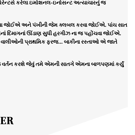
ેન્ટસે કરેલા ઇમોશનલ-ઇનોસન્ટ અત્યાચારનું જ
ા જોઈએ અને પંખીની જેમ ક્લબલ કરવા જોઈએ. પાંચ સાત
ટકા એનાં દિમાગનાં ઊંડાણ સુધી હરગીઝ ના જ પહોંચવા જોઈએ.
 એ જ વાલીઓની પ્રાથમિક ફરજ… બાકીના રસ્તાઓ એ જાતે
જ વર્તન કરશે જેવું તમે એમની સાતગે એમના બાળપણમાં કર્યું
MER