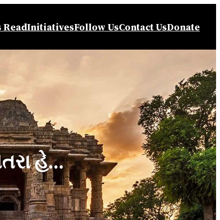
s Read
Initiatives
Follow Us
Contact Us
Donate
તરા હે…