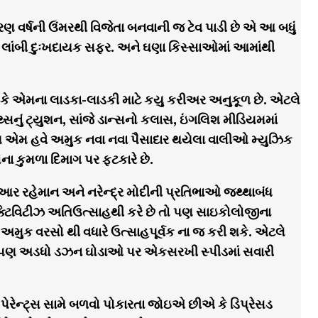
વર્ષની ઉંમરથી વિજેતા બનવાની જ ટેવ પાડી છે એ આ બધું
 લાંબી દુઃખદાયક સફર. અને ઘણા કિસ્સાઓમાં આમાંથી
તો કે એમના લાડકા-લાડકી માટે કયુ કરીઅર અનુકૂળ છે. એટલે
થ્સનું ટ્યુશન, સાંજે ડાન્સનો કલાસ, ઇંગલિશ મીડિયમમાં
હોય એમ હવે અમુક નવા નવા પૈસાદાર થયેલા વાલીઓ મ્યુઝિક
ા કુમળા દિમાગ પર ફટકારે છે.
 રહેમાન અને નરેન્દ્ર મોદીની પ્રતિભાઓ જથ્થાબંધ
ટિવિટીઝ અતિઉત્સાહથી કરે છે તો પણ સાઇકોલોજીના
 અમુક વરસો થી વધારે ઉત્સાહપૂર્વક ના જ કરી શકે. એટલે
 છે પણ અડધો ડઝન ઘોડાઓ પર એકસરખી સ્પીડમાં સવારી
રેન્ટ્સ સામે બળવો પોકારતા જોઇએ છીએ કે ડિપ્રેસડ