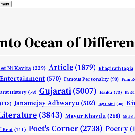
Into Ocean of Differen
Article
(1879)
et Ni Kavita
(229)
Bhagirath Jogia
Entertainment
(570)
Famous Personality
(90)
Film R
Gujarati
(5007)
arat History
(78)
Haiku
(73)
Healt
Ki
Janamejay Adhwaryu
(502)
(113)
Jay Gohil
(38)
Literature
(3843)
Mayur Khavdu
(268)
Mid-d
Poet's Corner
(2738)
Poetry
(
f Beat
(111)