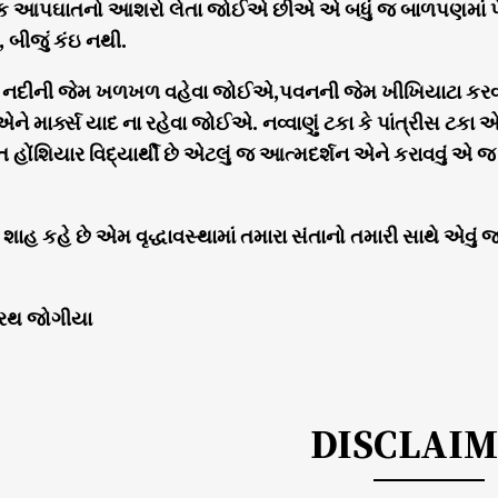
ેક આપઘાતનો આશરો લેતા જોઈએ છીએ એ બધું જ બાળપણમાં પેર
 બીજું કંઇ નથી.
 નદીની જેમ ખળખળ વહેવા જોઈએ,પવનની જેમ ખીખિયાટા કરવ
ે એને માર્ક્સ યાદ ના રહેવા જોઈએ. નવ્વાણું ટકા કે પાંત્રીસ 
 હોંશિયાર વિદ્યાર્થી છે એટલું જ આત્મદર્શન એને કરાવવું
 શાહ કહે છે એમ વૃદ્ધાવસ્થામાં તમારા સંતાનો તમારી સાથે એવું 
રથ જોગીયા
DISCLAI