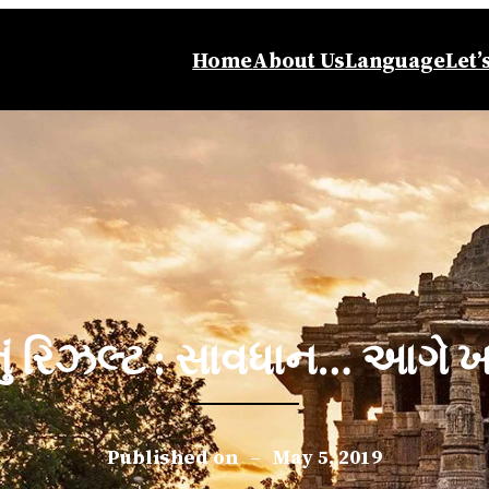
Home
About Us
Language
Let’
ું રિઝલ્ટ : સાવધાન… આગે ખ
Published on
–
May 5, 2019