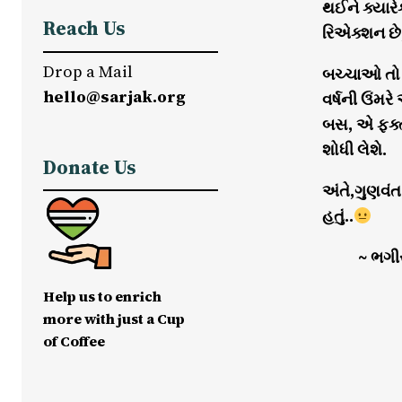
થઈને ક્યાર
Reach Us
રિએક્શન છે,
Drop a Mail
બચ્ચાઓ તો
hello@sarjak.org
વર્ષની ઉંમર
બસ, એ ફક્ત
શોધી લેશે.
Donate Us
અંતે,ગુણવંત
હતું..
~ ભગી
Help us to enrich
more with just a Cup
of Coffee