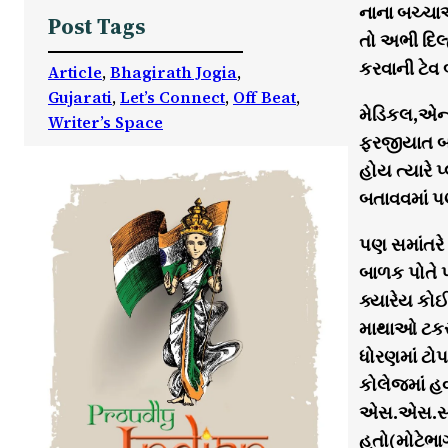
નાના બચ્ચાઓ 
Post Tags
તો અભી દિલ્
કરવાની ટેવ 
Article
, 
Bhagirath Jogia
, 
Gujarati
, 
Let’s Connect
, 
Off Beat
, 
મેડિકલ,એન્જ
Writer’s Space
ફરજીયાત બન
હોય ત્યારે 
બતાવવમાં પણ
પણ સમાંતરે
બાળક પોતે પ
ક્યારેય કો
માથાઓ ટકરા
ધોરણમાં ટો
કોલેજમાં હવ
એસ.એસ.સી.,
હતો(મોટેભા