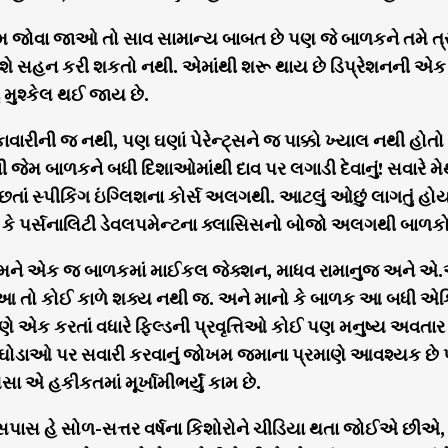
ોવા જાઓ તો સાવ સામાન્ય બાબત છે પણ જે બાળકને તમે ત્રણ 
શે સહન કરી શકતો નથી. એમાંથી શરૂ થાય છે ડિપ્રેશનની એક
 મુશ્કેલ થઈ જાય છે.
ાવારીની જ નથી, પણ ઘણાં પેરેન્ટ્સને જ પાક્કો ખ્યાલ નથી હો
 જેમ બાળકને બધી દિશાઓમાંથી દાવ પર લગાડી દેવાનું! સવારે મે
છતાં સ્પીકિંગ ઇંગ્લિશના કોર્સ અલગથી. આટલું ઓછું લાગતું 
ગ કે પર્સનાલિટી ડેવલપમેન્ટના ક્લાસિસનો બોજો અલગથી બાળકોન
ને એક જ બાળકમાં માઈકલ જેક્શન, માધવ રામાનુજ અને એ.આર
 તો કોઈ કાળે શક્ય નથી જ. અને માનો કે બાળક આ બધી એક્
ે એક કરતાં વધારે ફિલ્ડની પ્રવૃત્તિઓ કોઈ પણ મનુષ્ય અવતાર
 બે ઘોડાઓ પર સવારી કરવાનું જોખમ જમાના પ્રમાણે આવશ્યક
ા એ હકીકતમાં મૂર્ખામીભર્યું કામ છે.
 હે સોળ-સત્તર વર્ષના કિશોરોને ચીડિયા થતા જોઈએ છીએ, પે