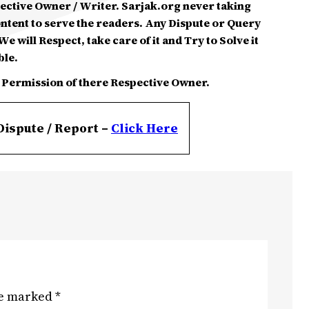
spective Owner / Writer. Sarjak.org never taking
ontent to serve the readers. Any Dispute or Query
e will Respect, take care of it and Try to Solve it
ble.
 Permission of there Respective Owner.
Dispute / Report –
Click
Here
re marked
*