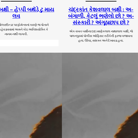
બક્ષી – હેપ્પી બથૅડે ટુ માય
ચંદ્રકાંત કેશવલાલ બક્ષી : અ-
લવ
બંગાળી, કેટલું ભણેલો છો ? અ-
સંસ્કારી ? અંગૂઠાછાપ છો ?
ાઉન્ડર પરફોમૅન્સનાં કારણે જ પોતાને
કહેવડાવવામાં અમને કોઇ અતિશયોક્તિ કે
એક વખત બક્ષીના દાદા માણેકલાલ નાથાલાલ બક્ષી, જે
નાનમ નથી લાગતી.
પાલનપુરમાં પોલીસ ઓફિસર તરીકેની ફરજ બજાવતા
હતા. ઊંચા, સશક્ત અને દેખાવડા હતા.