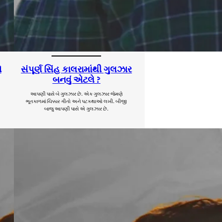
ે
સંપૂર્ણ સિંહ કાલરામાંથી ગુલઝાર
બનવું એટલે ?
આપણી પાસે બે ગુલઝાર છે. એક ગુલઝાર જેમણે
ભૂતકાળમાં ચિક્કાર ગીતો અને પટકથાઓ લખી. બીજી
બાજુ આપણી પાસે એ ગુલઝાર છે.