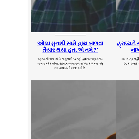
ઓલા મુનશી સામે હાથ બાળવા
હ્રદયને 
તૈયાર થયા હતા એ તમે ?’
નાખ
રહસ્યની વાત એ છે કે મુનશી જ નહીં ડૂમા પર પણ મેકેટ
ખબર પણ નહીં 
નામના એક ઘોસ્ટ રાઈટરે આરોપ લગાવેલો કે મેં આ બધુ
છે. કોઈવાર 
લખવામાં તેની મદદ કરી છે.