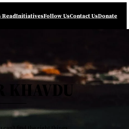
s Read
Initiatives
Follow Us
Contact Us
Donate
R KHAVDU
u can’t find the right things…