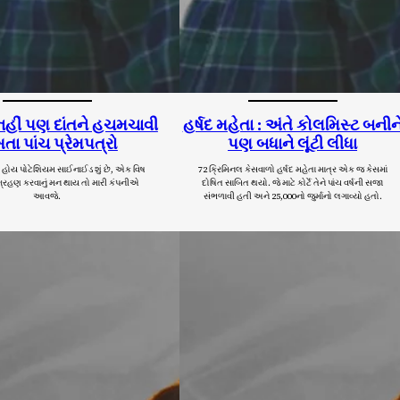
નહીં પણ દાંતને હચમચાવી
હર્ષદ મહેતા : અંતે કોલમિસ્ટ બનીન
તા પાંચ પ્રેમપત્રો
પણ બધાને લૂંટી લીધા
હોય પોટેશિયમ સાઈનાઈડ શું છે, એક વિષ
72 ક્રિમિનલ કેસવાળો હર્ષદ મહેતા માત્ર એક જ કેસમાં
ગ્રહણ કરવાનું મન થાય તો મારી કંપનીએ
દોષિત સાબિત થયો. જે માટે કોર્ટે તેને પાંચ વર્ષની સજા
આવજે.
સંભળાવી હતી અને 25,000નો જુર્માનો લગાવ્યો હતો.