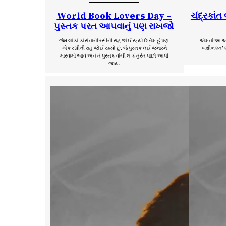
World Book Lovers Day –
ચંદ્રકાંત 
પુસ્તક પરત આપવાનું પણ રાખજો
જેમ લોકો કોરોનાની રસીની રાહ જોઈ રહ્યાં છે તેમ હું પણ
એમનાં આ ઓલર
એક રસીની રાહ જોઈ રહ્યો છું. જે પુસ્તક લઈ જનારને
‘બક્ષીભકત’ 
મારવામાં આવે અને તે પુસ્તક વાંચી લે કે તુરંત પાછો આપી
જાય.