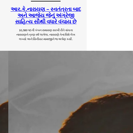
આર.કે.નારાયણ – સ્વતંત્રતા બાદ
અને આજેય જેનું અંગ્રેજી
સાહિત્ય સૌથી વધારે વંચાય છે
10,500 પદની કંબન રામાયણ સરખી રીતે વાંચતા
નારાયણને ત્રણ વર્ષ લાગેલા. નારાયણે તેના વિશે લેખ
લખ્યો અને સિનીયર મામાજીને જ અર્પણ કર્યો.