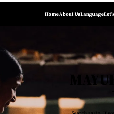
Home
About Us
Language
Let’
MAYU
Search again, If yo