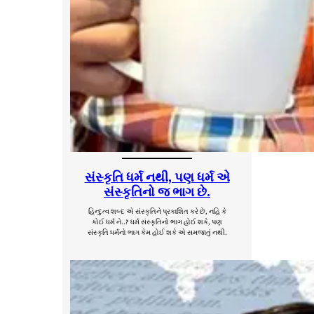
સંસ્કૃતિ ધર્મ નથી, પણ ધર્મ એ
સંસ્કૃતિનો જ ભાગ છે.
હિન્દુત્વ શબ્દ એ સંસ્કૃતિને પ્રકાશિત કરે છે, નહિ કે
કોઈ ધર્મ ને..? ધર્મ સંસ્કૃતિનો ભાગ હોઈ શકે, પણ
સંસ્કૃતિ ધર્મનો ભાગ કેમ હોઈ શકે એ સમજાતું નથી.