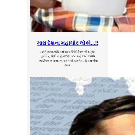
મારા દેશના મહાચોર લોકો…!!
૨૭ મે ૨૦૧૮નાં દિવસે ‘ઇસ્ટર્ન પેરીફેરલ એક્ષપ્રેસ
હાઈવે’નું મોદી સાહેબે ઉદ્ઘાટન કર્યું અને આજે
(આર્ટિકલ લખાયા) લગભગ એ વાતને ૧૫ દિવસ જેવા
થયા.