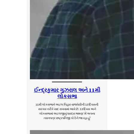
ઈન્દ્રકુમાર ગુઝરાલ અને 11મી
લોકસભા
11મી લોકસભાને અટલ બિહાર વાજપેયીની 13 દિવસની
સરકાર તરીકે યાદ રાખવામાં આવે છે. 13 દિવસ અને
લોકસભામાં અટલજીનું ધારદાર ભાષણ ‘મેં અપના
ત્યાગપત્ર રાષ્ટ્રપતિજી કો દેને જા રહા હું’