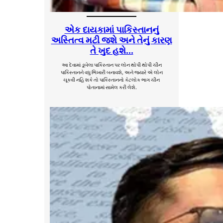
એક દાયકામાં પાકિસ્તાનનું
અસ્તિત્વ મટી જશે અને તેનું કારણ
તે ખુદ હશે…
આ દેવામાં ડૂબેલા પાકિસ્તાન પર લોન થોપી થોપી ચીન
પાકિસ્તાનને વધુ ભિખારી બનાવશે, અને જયારે એ લોન
ચૂકવી નહિ શકે તો પાકિસ્તાનનો કેટલોક ભાગ ચીન
પોતાનામાં સામેલ કરી લેશે.