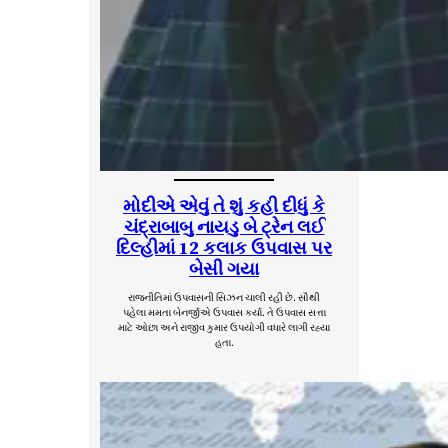
મોદીએ એવું તે શું કહી દીધું કે
ચંદ્રાબાબુ નાયડુ બે ટ્રેન લઈ
દિલ્હીમાં 12 કલાક ઉપવાસ પર
બેસી ગયા
રાજનીતિમાં ઉપવાસની સિઝન ચાલી રહી છે. સૌથી
પહેલા મમતા બેનર્જીએ ઉપવાસ કર્યા. તે ઉપવાસ સત્તા
માટે ઓછા અને રાજીવ કુમાર ઉપયોગી વધારે લાગી રહ્યા
હતા.