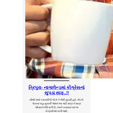
ત્રિપુરા- નાગાલેન્ડમાં કોંગ્રેસનાં
સુપડા સાફ..!!
સૌથી વધારે કમનસીબી એ છે કે જેવી ચુંટણી હારે, એટલે
પોતાના ‘મહા સુકાની’ જેમને આ ગાદી માત્ર ને માત્ર
પરિવારને લીધે મળી છે, તેમને બચાવવા બધા જ
કોંગ્રેસીઓ લાગી જશે.