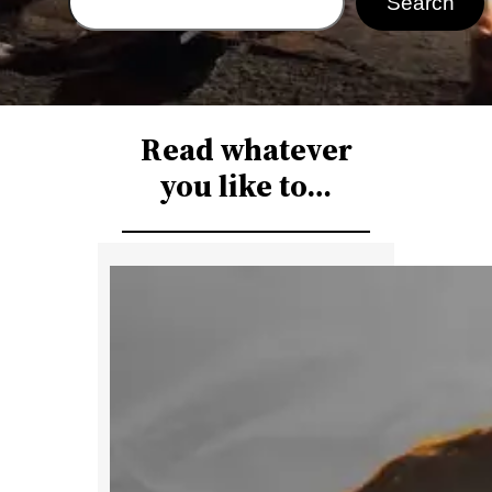
Search
e
a
r
c
Read whatever
h
you like to…