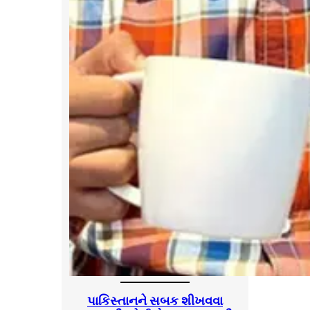
પાકિસ્તાનને સબક શીખવવા