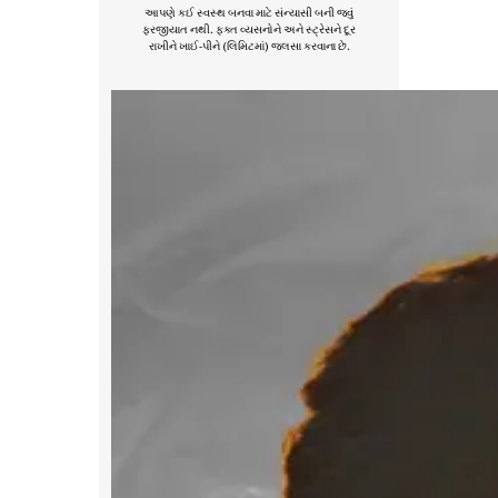
આપણે કઈ સ્વસ્થ બનવા માટે સંન્યાસી બની જવું
ફરજીયાત નથી. ફક્ત વ્યસનોને અને સ્ટ્રેસને દૂર
રાખીને ખાઈ-પીને (લિમિટમાં) જલસા કરવાના છે.