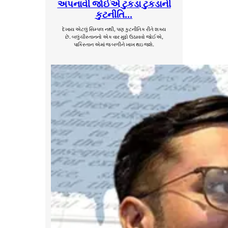
અપનાવી જોઈએ ટુકડા ટુકડાની
કુટનીતિ…
દેખાય એટલું સિમ્પલ નથી, પણ કુટનીતિક રીતે શક્ય
છે. બલુંચીસ્તાનનો એક વાર મુદ્દો ઉઠાવવો જોઈએ,
પાકિસ્તાન એમાં જ બળીને ખાખ થઇ જશે.