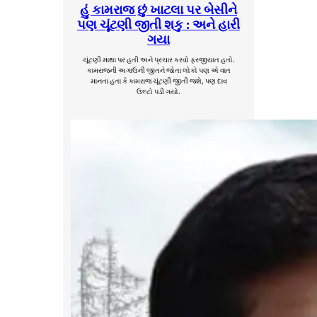
હું કામરાજ છું ખાટલા પર બેસીને
પણ ચૂંટણી જીતી શકુ : અને હારી
ગયા
ચૂંટણી માથા પર હતી અને પ્રચાર કરવો ફરજીયાત હતો.
કામરાજની અગાઉની જીતને જોતા લોકો પણ એ વાત
માનતા હતા કે કામરાજ ચૂંટણી જીતી જશે, પણ દાવ
ઉલ્ટો પડી ગયો.