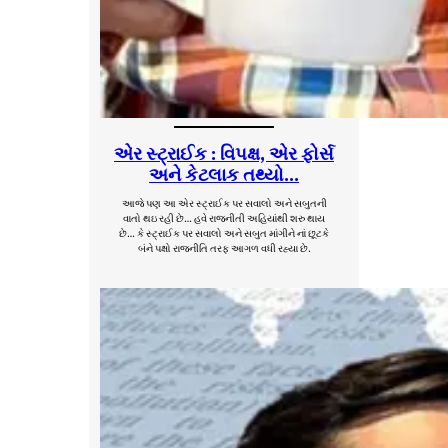
એર સ્ટ્રાઈક : વિપક્ષ, એર ફોર્સ
અને કેટલાક તથ્યો…
આજે પણ આ એર સ્ટ્રાઈક પર સવાલો અને સબુતની
વાતો થઇ રહી છે… હવે રાજનીતી અહિયાંથી શરુ થાય
છે… કે સ્ટ્રાઈક પર સવાલો અને સબુત માંગીને નાં છૂટકે
બંને પક્ષો રાજનીતિ તરફ આગળ વધી રહ્યા છે.