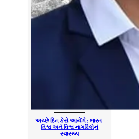
અચ્છે દિન કેસે આયેંગે : ભારત-
વિશ્વ અને વિશ્વ નાગરિકોનું
સ્વાસ્થ્ય