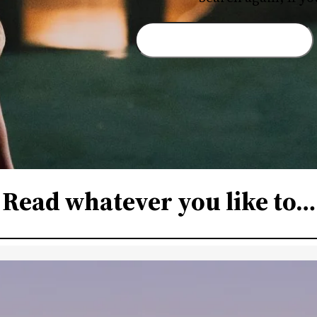
S
e
a
r
c
h
Read whatever you like to…