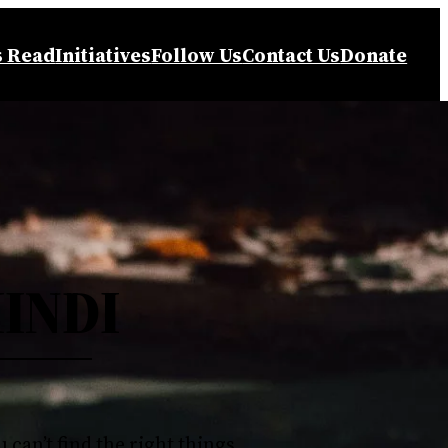
s Read
Initiatives
Follow Us
Contact Us
Donate
INDI
u can’t find the right things…