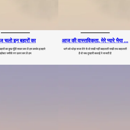
 चलो इन बहारों का
आज की वास्तविकता, मेरे प्यारे भैया …
रों का कुछ युँही सफ़र कर लें हम करके इज़हारे
धागे को थोड़ा सजा देने से वो राखी नहीं कहलाती राखी तब कहलाती
महोबत जमीसे पग ऊपर कर लें हम
है वो जब तुम्हारी कलाई पे सजती है