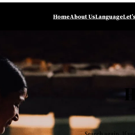
Home
About Us
Language
Let’
H
Search again, If yo