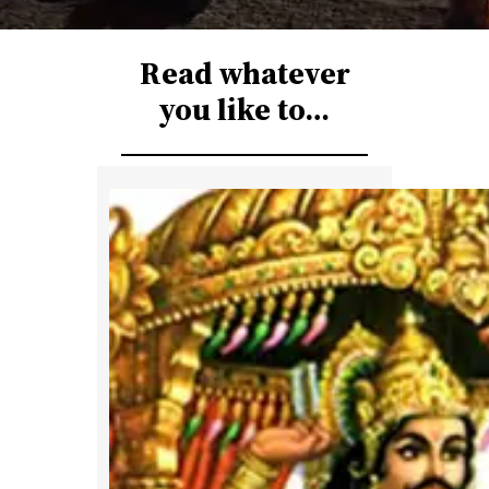
r
c
Read whatever
h
you like to…