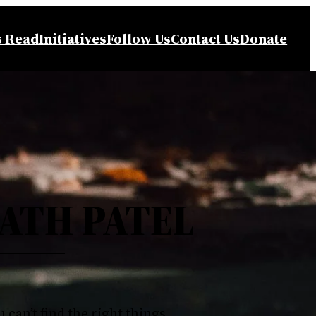
s Read
Initiatives
Follow Us
Contact Us
Donate
ATH PATEL
u can’t find the right things…