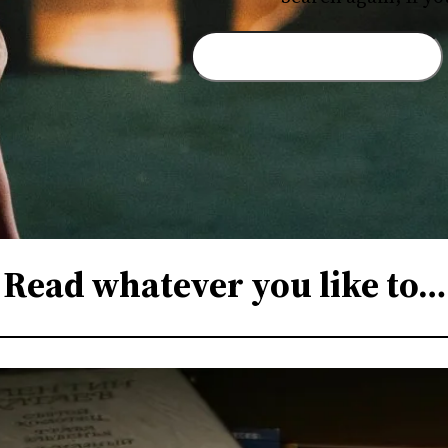
S
e
a
r
c
h
Read whatever you like to…