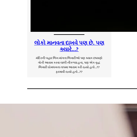
લોકો માનવતા દાખવે પણ છે. પણ
ક્યારે…?
મંદિરની બહાર ભિખ માંગતા ભિખારીઓ પણ ક્યાક છાયણો
ગોતી આરામ કરવા ચાલી નીકળ્યા હતા, પણ એક વૃદ્ધ
ભિખારી ઘોમધખતા તાપમા આરામ કરી રહ્યો હતો..??
ફરમાવી રહ્યો હતો..??