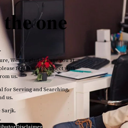
 the one
ure, We are glad to have you at
 please feel free to connect with
from us.
 for Serving and Searching
nd us.
 Sarjk.
ributor
Disclaimer