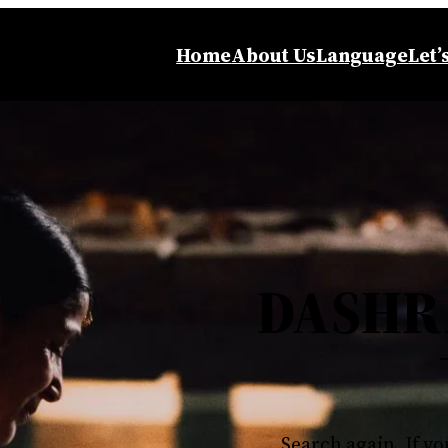
Home
About Us
Language
Let’
DASHR
Search again, If yo