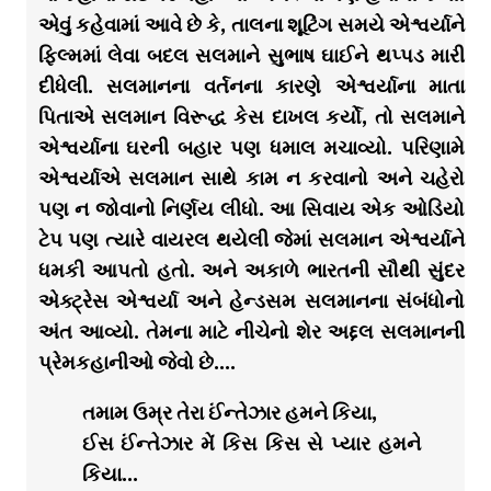
એવું કહેવામાં આવે છે કે, તાલના શૂટિંગ સમયે એશ્વર્યાને
ફિલ્મમાં લેવા બદલ સલમાને સુભાષ ઘાઈને થપ્પડ મારી
દીધેલી. સલમાનના વર્તનના કારણે એશ્વર્યાના માતા
પિતાએ સલમાન વિરૂદ્ધ કેસ દાખલ કર્યો, તો સલમાને
એશ્વર્યાના ઘરની બહાર પણ ધમાલ મચાવ્યો. પરિણામે
એશ્વર્યાએ સલમાન સાથે કામ ન કરવાનો અને ચહેરો
પણ ન જોવાનો નિર્ણય લીધો. આ સિવાય એક ઓડિયો
ટેપ પણ ત્યારે વાયરલ થયેલી જેમાં સલમાન એશ્વર્યાને
ધમકી આપતો હતો. અને અકાળે ભારતની સૌથી સુંદર
એક્ટ્રેસ એશ્વર્યા અને હેન્ડસમ સલમાનના સંબંધોનો
અંત આવ્યો. તેમના માટે નીચેનો શેર અદ્દલ સલમાનની
પ્રેમકહાનીઓ જેવો છે….
તમામ ઉમ્ર તેરા ઈંન્તેઝાર હમને કિયા,
ઈસ ઈંન્તેઝાર મેં કિસ કિસ સે પ્યાર હમને
કિયા…