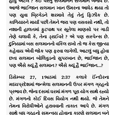
હોવું એટલે ? કઈ વસ્તુ સલમાનને સલમાન બનાવે છે.
આજે ભાઈજાન સલમાન ખાન ઉંમરના આધેડ થયા તો
પણ યુવા બ્રિગેડને શરમાવે તેવું તેનું ફિઝીક છે.
કાળિયારને માર્યા પછી તેમને જરા પણ વસવસો નથી, તો
નશાની હાલતમાં ફુટપાથ પર સૂતેલા માણસો પર ગાડી
તેણે ચલાવી કે, તેના ડ્રાઈવરે ? એ પણ સસ્પેન્સ છે.
દુનિયામાં બસ સલમાનનો વકિલ રાખો તો જ કેસ જીત્યા
કહેવાય એવી જોક પણ ફરવા લાગેલી. આટલું બધુ હોવા
છતા સલમાન બોલિવુડનો સુપરખાન છે, ભાઈજાન છે,
પણ ઐસે ક્યૂં હૈ સલમાન ? ઐસે ક્યૂં હૈ ભાઈજાન…?
ડિસેમ્બર 27, 1965માં 2:37 કલાકે ઈંન્દોરના
મધ્યપ્રદેશમાં જન્મેલા સલમાનની ઉપર મંગળ ગ્રહનો
પ્રભાવ છે. જેના દસમાં ઘરમાં મંગળ પૂરા યોગ સાથે રહ્યો
છે. મંગળનો કોઈ દિવસ વિયોગ નથી થયો. જે તેમને
તેમના વિરોધીઓને હરાવવાની તાકાત આપે છે. મંગળ
સાથે બુધ ગ્રહનો સમન્વય હોવાના કારણે સલમાન બને