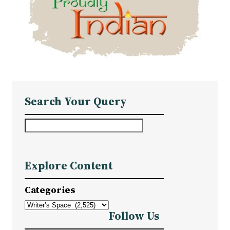
Search Your Query
S
e
a
Explore Content
r
c
Categories
h
Follow Us