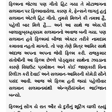
ફિલ્મના જેટલા પણ ગીતો હિટ ગયા તે મોટાભાગના
સલમાન પર ફિલ્માવાયેલા. કારણ કે, ફેન્સને લાગતું હતું
સલમાન એટલે હિટ ગીતો. તુમસે મિલને કી તમન્ના હૈ,
પહેલી બાર મિલે હૈ…. અને આ સાથે જ એસ.પી
બાલાસુબ્રમ્હણ્યમ સલમાનનો અવાજ બની ગયા. પણ
સલમાન હવે ફિલ્મમાં બીજા એક્ટર તરીકે નામદામ
કમાવવા નહતો માગતો. તો પણ તેણે મિત્ર આમિર સાથે
અંદાજ અપના અપના જેવી ફિલ્મ કરી. રાજકુમાર
સંતોષીની આ ફિલ્મ છેલ્લે પોડ્યુસર સાથેના ઝઘડાના
કારણે વિધાઉટ પ્રમોશન અને કોઈ જાણકારી વિના
રિલીઝ કરી દેવાઈ અને સલમાન-આમિરની કોમેડી સૌને
પસંદ આવી. આજ એ ફિલ્મ હતી જ્યાં પહેલીવાર
સલમાન સલમાનમાંથી એન્ગ્રીયંગમેન ભાઈજાન
બન્યો.
ફિલ્મનું સોંગ યે રાત ઔર યે દુરીનું શૂટિંગ ચાલી રહ્યું