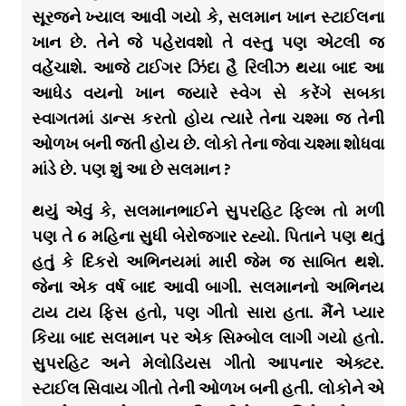
સૂરજને ખ્યાલ આવી ગયો કે, સલમાન ખાન સ્ટાઈલના
ખાન છે. તેને જે પહેરાવશો તે વસ્તુ પણ એટલી જ
વહેંચાશે. આજે ટાઈગર ઝિંદા હૈ રિલીઝ થયા બાદ આ
આધેડ વયનો ખાન જ્યારે સ્વેગ સે કરેંગે સબકા
સ્વાગતમાં ડાન્સ કરતો હોય ત્યારે તેના ચશ્મા જ તેની
ઓળખ બની જતી હોય છે. લોકો તેના જેવા ચશ્મા શોધવા
માંડે છે. પણ શું આ છે સલમાન ?
થયું એવું કે, સલમાનભાઈને સુપરહિટ ફિલ્મ તો મળી
પણ તે 6 મહિના સુધી બેરોજગાર રહ્યો. પિતાને પણ થતું
હતું કે દિકરો અભિનયમાં મારી જેમ જ સાબિત થશે.
જેના એક વર્ષ બાદ આવી બાગી. સલમાનનો અભિનય
ટાય ટાય ફિસ હતો, પણ ગીતો સારા હતા. મૈંને પ્યાર
કિયા બાદ સલમાન પર એક સિમ્બોલ લાગી ગયો હતો.
સુપરહિટ અને મેલોડિયસ ગીતો આપનાર એક્ટર.
સ્ટાઈલ સિવાય ગીતો તેની ઓળખ બની હતી. લોકોને એ