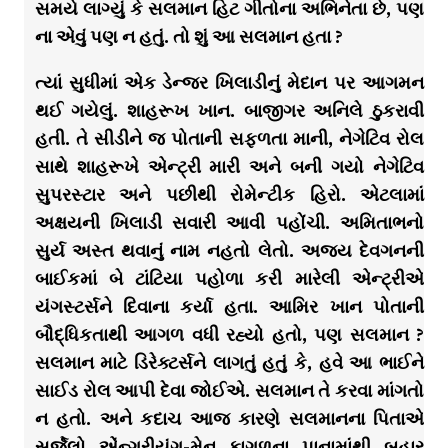
સમયે લાગ્યું કે સલમાન હિટ ગીતોના અભિનેતા છે, પણ
ના એવું પણ ન હતું. તો શું આ સલમાન હતા ?
ત્યાં સુધીમાં એક ડેન્જર ખિલાડીનું મેદાન પર આગમન
થઈ ગયેલું. શાહરૂખ ખાન. બાજીગર અનિલે ઠુકરાવી
હતી. તે સીડીને જ પોતાની સફળતા માની, નેગેટિવ રોલ
સાથે શાહરૂખે એન્ટ્રી મારી અને બની ગયો નેગેટિવ
સુપરસ્ટાર અને પછીથી રોમેન્ટીક હિરો. એટલામાં
અક્ષયની ખિલાડી સવારી આવી પહોંચી. અમિતાભનો
સુર્ય અસ્ત થવાનું નામ નહતો લેતો. અજય દેવગનની
બાઈકમાં બે ટાંટિયા પહોળા કરી મારેલી એન્ટ્રીએ
યંગસ્ટર્સને દિવાના કર્યા હતા. આમિર ખાન પોતાની
બૌદ્ધિકતાથી આગળ વધી રહ્યો હતો, પણ સલમાન ?
સલમાન માટે ડિરેક્ટર્સને લાગતું હતું કે, હવે આ ભાઈને
સાઈડ રોલ આપી દેવા જોઈએ. સલમાન તે કરવા માંગતો
ન હતો. અને કદાચ આજ કારણે સલમાનના પિતાએ
સર્જેલો એંન્ગ્રીયંગ-મેન કાગળના પાનામાંથી બહાર