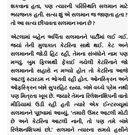
શકવાના હતા, પણ ત્યારની પરિસ્થિતિ સલમાન માટે
ભયજનક હતી. સત્ય શું એ સલમાન જ જાણતા હતા ?
તો આ સત્ય છીપાવતા સલમાન ખાન છે ?
એટલામાં બહેન અર્પિતા સલમાનને પાર્ટીમાં લઈ ગઈ.
જ્યાં તેની મુલાકાત કેટરિના સાથે થઈ. કેટ અને
સલમાનની જોડી હિટ રહી, તેમના સંબંધોને નામ પણ
મળ્યું. બુમ ફિલ્મથી ફેંકાઈ ગયેલી કેટરિનાને જો
સલમાનનો સહારો ન મળ્યો હોત તો કેટરિના આજે
આટલું સ્ટારડમ ન ભોગવી રહી હોત. ઓનસ્ક્રિન અને
ઓફસ્ક્રિન બંન્ને સુપરહિટ રહ્યા. બંન્ને વચ્ચે પ્રેમ નથી
પણ મિત્રતા ખૂબ છે. જ્યારે તેમના રિલેશનશિપની વાતો
મીડિયામાં ઉડી રહી હતી ત્યારે એક ઈન્ટરવ્યૂમાં
સલમાનને પૂછવામાં આવ્યું, ‘તમારી ઉંમર આટલી મોટી
છે અને કેટરિના આટલી નાની, તો પણ તમે બંન્ને
રિલેશનશિપમાં છો.’ સલમાને ત્યારના સમયે હસીને