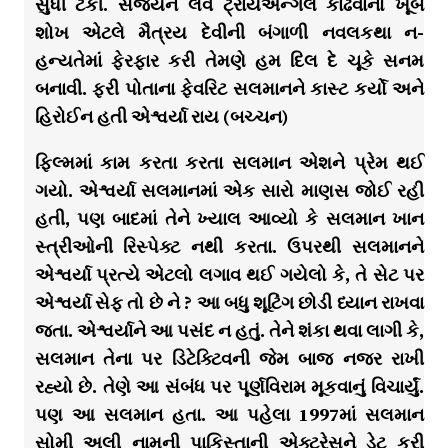
સુધી ટકી. સંજયને લવ ટ્રાયએંન્ગલ કાઢવાનો ખૂબ
શોખ એટલે મૈત્રય દેવીની બંગાળી નવલકથા ન-
હન્યતેમાં ફેરફાર કરી તેમણે હમ દિલ દે ચૂકે સનમ
બનાવી. ફરી પોતાના ફેવરિટ સલમાનને કાસ્ટ કર્યો અને
હિરોઈન હતી એશ્વર્યા રાય (બચ્ચન)
ફિલ્મમાં કામ કરતા કરતા સલમાન એશને પ્રેમ થઈ
ગયો. એશ્વર્યા સલમાનમાં એક સારો માણસ જોઈ રહી
હતી, પણ બાદમાં તેને ખ્યાલ આવ્યો કે સલમાન ખાન
સ્ત્રીઓની રિસ્પેક્ટ નથી કરતા. ઉપરથી સલમાનને
એશ્વર્યા પ્રત્યે એટલો લગાવ થઈ ગયેલો કે, તે સેટ પર
એશ્વર્યા સેફ તો છે ને ? આ બધુ શૂટિંગ છોડી ધ્યાન રાખવા
જતા. એશ્વર્યાને આ પસંદ ન હતું. તેને શંકા થવા લાગી કે,
સલમાન તેના પર ડિટેક્ટિવની જેમ બાજ નજર રાખી
રહ્યો છે. તેણે આ સંબંધ પર પૂર્ણવિરામ મૂકવાનું વિચાર્યું.
પણ આ સલમાન હતા. આ પહેલા 1997માં સલમાન
સોમી અલી નામની પાકિસ્તાની એક્ટ્રેસને ડેટ કરી