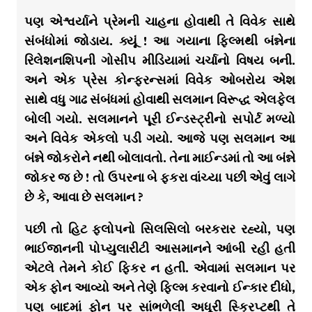
પણ એશ્વર્યાને પ્રેમની ચાહના હોવાથી તે વિવેક સાથે
સંબંધોમાં જોડાય. ક્યૂં ! આ ગયાના ફિલ્મથી બંન્નેના
રિલેશનશિપની ગોસીપ મીડિયામાં ચર્ચાનો વિષય બની.
અને એક પ્રેસ કોન્ફરન્સમાં વિવેક ઓબરોય એશ
સાથે વધુ ગાઢ સંબંધમાં હોવાથી સલમાન વિરૂદ્ધ એલફેલ
બોલી ગયો. સલમાનને પૂરી ઈન્ડસ્ટ્રીનો સપોર્ટ મળ્યો
અને વિવેક એકલો પડી ગયો. આજે પણ સલમાન આ
બંન્ને જોકરોને નથી બોલાવતો. તેના માઈન્ડમાં તો આ બંન્ને
જોકર જ છે ! તો ઉપરના બે ફકરા વાંચ્યા પછી એવું લાગે
છે કે, આવા છે સલમાન ?
પછી તો હિટ ફ્લોપનો સિલસિલો બરકરાર રહ્યો, પણ
ભાઈજાનની પોપ્યુલારીટી આસમાનને આંબી રહી હતી
એટલે તેમને કોઈ ફિકર ન હતી. એવામાં સલમાન પર
એક ફોન આવ્યો અને તેણે ફિલ્મ કરવાનો ઈન્કાર દીધો,
પણ બાદમાં ફોન પર સાંભળેલી અધૂરી સ્ક્રિપ્ટથી તે