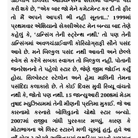
ડાઈલોગ ડિલેવરી ઓડિયન્સના શરીરમાં વીજળી પેદા
કરી શકે છે, “એક બાર જો મેને કમેટમેન્ટ કર દી તો ફીર
તો મૈં અપને આપકી ભી નહીં સૂનતા…’ 1999માં
પ્રથમવાર એશિયાનો સેક્સીએસ્ટ મેન બન્યા બાદ તેણે
કહેલું કે, ‘ડાન્સિંગ તેની સ્ટ્રેન્થ નથી.’ તો પણ તેની
ડાન્સિંગમાં અવળચંડાઈવાળી કોરિયોગ્રાફી સૌને પસંદ
આવે છે. મને બિલ્કુલ પસંદ નથી આવતી અને છેલ્લે
સ્વેગ સે કરેંગે સબકા સ્વાગત તો બિલ્કુલ નહીં. પોતાની
જનરેશનનો તે પહેલો સ્ટાર છે, જેણે જીમ જોઈન કર્યું
હોય. સિલ્વેસ્ટર સ્ટેલોન અને હેમા માલિની તેમના
પસંદિદા કલાકારો છે. તે કોઈ દિવસ મુવી રિવ્યૂ વાંચતો
નથી કે, જોતો પણ નથી. 15 જાન્યુઆરી 2008માં મેડમ
તુષાદ મ્યુઝિયમમાં તેની મીણની પ્રતિમા મુકાઈ. જે આ
કારનામો કરનારો બોલિવુડનો ચોથો સ્ટાર બન્યો.
2007માં રાજીવ ગાંધી પુરસ્કાર મળ્યું, કારણ કે
મોટાભાગના એ લિસ્ટ સ્ટારને મળી ચૂક્યું હતું, હવે આ