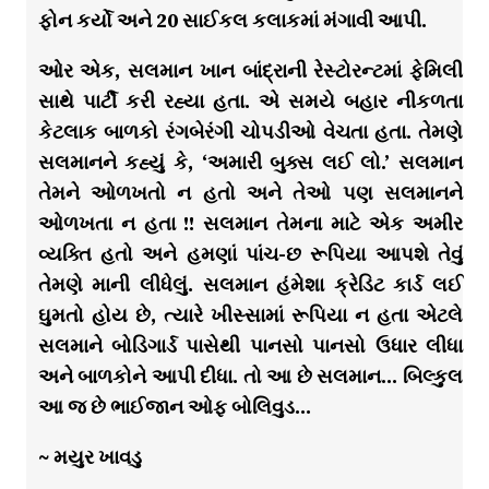
ફોન કર્યો અને 20 સાઈકલ કલાકમાં મંગાવી આપી.
ઓર એક, સલમાન ખાન બાંદ્રાની રેસ્ટોરન્ટમાં ફેમિલી
સાથે પાર્ટી કરી રહ્યા હતા. એ સમયે બહાર નીકળતા
કેટલાક બાળકો રંગબેરંગી ચોપડીઓ વેચતા હતા. તેમણે
સલમાનને કહ્યું કે, ‘અમારી બુક્સ લઈ લો.’ સલમાન
તેમને ઓળખતો ન હતો અને તેઓ પણ સલમાનને
ઓળખતા ન હતા !! સલમાન તેમના માટે એક અમીર
વ્યક્તિ હતો અને હમણાં પાંચ-છ રૂપિયા આપશે તેવું
તેમણે માની લીધેલું. સલમાન હંમેશા ક્રેડિટ કાર્ડ લઈ
ઘુમતો હોય છે, ત્યારે ખીસ્સામાં રૂપિયા ન હતા એટલે
સલમાને બોડિગાર્ડ પાસેથી પાનસો પાનસો ઉધાર લીધા
અને બાળકોને આપી દીધા. તો આ છે સલમાન… બિલ્કુલ
આ જ છે ભાઈજાન ઓફ બોલિવુડ…
~ મયુર ખાવડુ