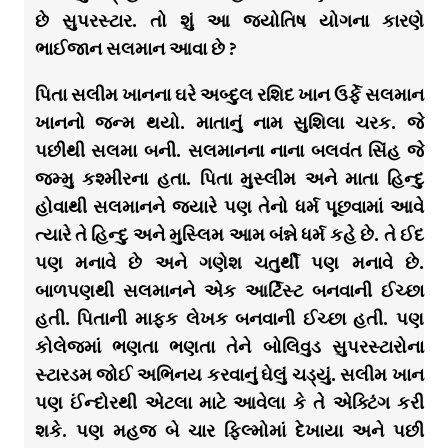
છે સુપરસ્ટાર. તો શું આ જ્યોતિષ યોગના કારણે
ભાઈજાન સલમાન આવા છે ?
પિતા સલીમ ખાનના ઘરે અબ્દુલ રશિદ ખાન ઉર્ફે સલમાન
ખાનનો જન્મ થયો. માતાનું નામ સુશિલા ચરક. જે
પછીથી સલમા બની. સલમાનના નાના બલવંત સિંહ જે
જમ્મુ કશ્મીરના હતા. પિતા મુસ્લીમ અને માતા હિન્દુ
હોવાથી સલમાનને જ્યારે પણ તેનો ધર્મ પૂછવામાં આવે
ત્યારે તે હિન્દુ અને મુસ્લિમ આમ બંન્ને ધર્મ કહે છે. તે ઈદ
પણ મનાવે છે અને ગણેશ ચતુર્થી પણ મનાવે છે.
બાળપણથી સલમાનને એક આર્ટિસ્ટ બનવાની ઈચ્છા
હતી. પિતાની માફક લેખક બનવાની ઈચ્છા હતી. પણ
કોલેજમાં ભણતા ભણતા તેને બોલિવુડ સુપરસ્ટારોના
સ્ટારડમ જોઈ અભિનય કરવાનું ઘેલું ચડ્યું. સલીમ ખાન
પણ ઈંન્દોરથી એટલા માટે આવેલા કે તે એક્ટિંગ કરી
શકે. પણ મહજ બે ચાર ફિલ્મોમાં દેખાયા અને પછી