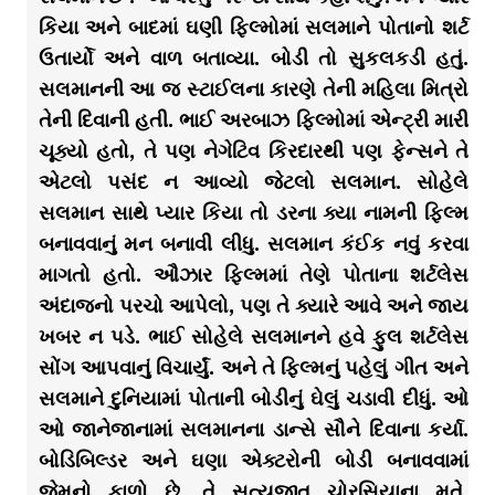
કિયા અને બાદમાં ઘણી ફિલ્મોમાં સલમાને પોતાનો શર્ટ
ઉતાર્યો અને વાળ બતાવ્યા. બોડી તો સુકલકડી હતું.
સલમાનની આ જ સ્ટાઈલના કારણે તેની મહિલા મિત્રો
તેની દિવાની હતી. ભાઈ અરબાઝ ફિલ્મોમાં એન્ટ્રી મારી
ચૂક્યો હતો, તે પણ નેગેટિવ કિરદારથી પણ ફેન્સને તે
એટલો પસંદ ન આવ્યો જેટલો સલમાન. સોહેલે
સલમાન સાથે પ્યાર કિયા તો ડરના ક્યા નામની ફિલ્મ
બનાવવાનું મન બનાવી લીધુ. સલમાન કંઈક નવું કરવા
માગતો હતો. ઔઝાર ફિલ્મમાં તેણે પોતાના શર્ટલેસ
અંદાજનો પરચો આપેલો, પણ તે ક્યારે આવે અને જાય
ખબર ન પડે. ભાઈ સોહેલે સલમાનને હવે ફુલ શર્ટલેસ
સોંગ આપવાનું વિચાર્યું. અને તે ફિલ્મનું પહેલું ગીત અને
સલમાને દુનિયામાં પોતાની બોડીનું ઘેલું ચડાવી દીધું. ઓ
ઓ જાનેજાનામાં સલમાનના ડાન્સે સૌને દિવાના કર્યા.
બોડિબિલ્ડર અને ઘણા એક્ટરોની બોડી બનાવવામાં
જેમનો ફાળો છે, તે સત્યજીત ચોરસિયાના મતે,