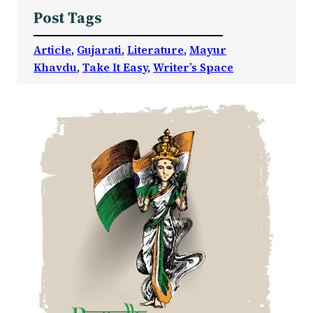
Post Tags
Article
, 
Gujarati
, 
Literature
, 
Mayur
Khavdu
, 
Take It Easy
, 
Writer’s Space