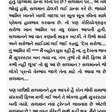
હતું. ફિલ્મમાં ડાન્સ કોના પર છે ? સલમાન પર… એ તમે
જોયું હશે, સલમાન ઢોલકી લઈ ડાન્સ કરે છે. જ્યારે
આમિર ખાનને ખાલી ગાદલા પર સૂતા સૂતા રવિના સામે
પ્રેમના હાવભાવ કરવાના છે. તો પણ કોરિયોગ્રાફર
સરોજ ખાન આમિર પર વધુ ધ્યાન આપતી હતી.
સલમાનને આ વાત કણાની માફક ખટકી. તે ઉભો થયો
અને સરોજને સાઈડમાં લઈ જઈ કહ્યું, ‘દેખ સરોજ….
તું આમિર કી **** મૈં બહોત ઘુસ રહી હૈ ના, તુ દેખના જબ
મૈં સુપરસ્ટાર બન ગયા ના, તબ તુજે તો મેરી ફિલ્મ મેં
કભી નહીં લૂંગા’ તો શું આ છે સલમાન ? સલમાનને જે
લોકો પ્રત્યે વેરભાવ જાગે તેના માટે તો આવા જ છે
સલમાન….
પણ પછીથી સલમાનને હમ આપકે હૈ કોન જેવી સમાજ
સંસ્કારી ફિલ્મ મળી ગઈ અને તે એકલા હાથે સુપરસ્ટાર
બની ગયો. સલમાન નવા ટ્રેન્ડને લાવનારા છે એટલે
સલમાન છે ? આ વસ્તુ ગેરેન્ટી સાથે કહી શકુ. મૈંને પ્યાર