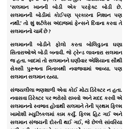
‘સલમાન ખાનની બોડી એક પરફેક્ટ બોડી છે.
સલમાનની બોડીમાં કોઈપણ પ્રકારના નિશાન પણ
નથી.’ તો શું શર્ટલેસ અંદાજમાં ફેન્સને દિવાના કરવા તે
સલમાનનો ચાર્મ છે ?
સલમાનની બોડીને ફોલો કરતા બોલિવુડના ઘણા
સિતારાઓએ બોડી બનાવી. જે ટ્રેન્ડ લાવનારા સલમાન
જ હતા. બાદમાં તો સલમાનને ઘણીવાર એશિયાના સૌથી
સેક્સી પુરૂષના ખિતાબથી નવાજવામાં આવ્યા. પણ
સલમાન સલમાન રહ્યા.
સંજયલીલા ભણશાળી એવા કોઈ મોટા ડિરેક્ટર ન હતા.
નવાસવા ડિરેક્ટર પર ભરોસો રાખવો અને મદદ કરવી એ
સલમાનનો સ્વભાવ હોવાથી સલમાને તેની પ્રથમ ફિલ્મ
ખામોશી મ્યુઝિકલમાં કામ કર્યું. ફિલ્મ હિટ ગઈ અને
સલમાન સંજયની દોસ્તી થઈ ગઈ, જે છેલ્લે સાંવરિયા