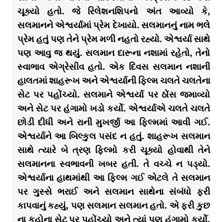
ચૂક્યો હતો. જે રિલેશનશિપનો અંત આવ્યો કે,
સલમાનને એશ્વર્યામાં પ્રેમ દેખાયો. સલમાનનું નામ ભલે
પ્રેમ હતું પણ તેને પ્રેમ મળી નહતો રહ્યો. એશ્વર્યા સાથે
પણ આવુ જ થયું. સલમાન દારૂના નશામાં રહેતો, તેનો
સ્વાભાવ એગ્રેસીવ હતો. એક દિવસ સલમાન નશાની
હાલતમાં શાહરૂખ અને એશ્વર્યાની ફિલ્મ ચલતે ચલતેના
સેટ પર પહોંચ્યો. સલમાને એશ્વર્યા પર ઠોંસ જમાવ્યો
અને સેટ પર હંગામો ખડો કર્યો. એશ્વર્યાએ ચલતે ચલતે
છોડી દીધી અને રાની મુખર્જી આ ફિલ્મમાં આવી ગઈ.
એશ્વર્યાને આ બિલ્કુલ પસંદ ન હતું. શાહરૂખ સલમાન
સાથે ત્યારે બે ત્રણ ફિલ્મો કરી ચૂક્યો હોવાથી તેને
સલમાનના સ્વભાવની ખબર હતી. તે વચ્ચે ન પડ્યો.
એશ્વર્યાના હાથમાંથી આ ફિલ્મ ગઈ એટલે તે સલમાન
પર ગુસ્સે ભરાઈ અને સલમાન સાથેના સંબંધો ફરી
કાપવાનું કહ્યું, પણ સલમાન સલમાન હતો. એ ફરી કુછ
ના કહોના સેટ પર પહોંચ્યો અને ત્યાં પણ હંગામો કર્યો.