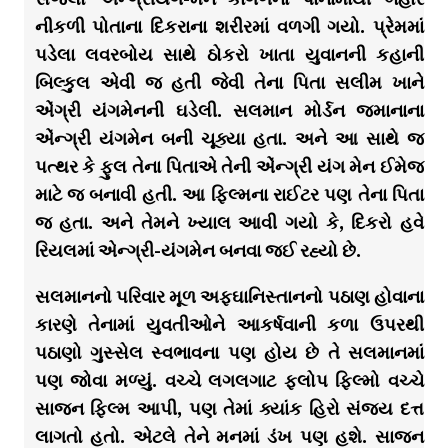
નીકળી પોતાના દિકરાના શરીરમાં વળગી ગયો. પ્રેમમાં
પડેલા લવરબોય સાથે ઠોકરો ખાતા યુવાનની કહાની
બિલ્કુલ એવી જ હતી જેવી તેના પિતા સલીમ ખાને
એંગ્રી યંગમેનની ઘડેલી. સલમાન મોર્ડન જમાનાના
એંન્ગ્રી યંગમેન બની ચૂક્યા હતા. અને આ સાથે જ
પત્થર કે ફુલ તેના પિતાએ તેની એંન્ગ્રી યંગ મેન ઈમેજ
માટે જ બનાવી હતી. આ ફિલ્મના રાઈટર પણ તેના પિતા
જ હતા. અને તેમને ખ્યાલ આવી ગયો કે, દિકરો હવે
રિયલમાં એન્ગ્રી-યંગમેન બનવા જઈ રહ્યો છે.
સલમાનનો પરિવાર મૂળ અફઘાનિસ્તાનનો પઠાણ હોવાના
કારણે તેનામાં યુવતીઓને આકર્ષવાની કળા ઉપરથી
પઠાણો ગુસ્સેલ સ્વભાવના પણ હોય છે તે સલમાનમાં
પણ જોવા મળ્યું. વચ્ચે લગલગાટ ફ્લોપ ફિલ્મો વચ્ચે
સાજન ફિલ્મ આપી, પણ તેમાં ક્યાંક હિરો સંજય દત્ત
લાગતો હતો. એટલે તેને મનમાં ડંખ પણ હશે. સાજન