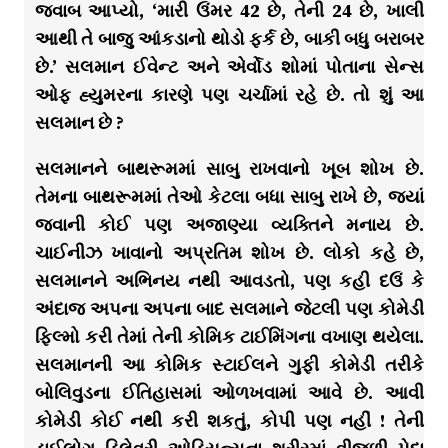
જવાબ આપ્યો, ‘મારી ઉંમર 42 છે, તેની 24 છે, ખાલી
આથી તે બાજુ આંકડાનો થોડો ફર્ક છે, બાકી બધુ બરાબર
છે.’ સલમાન ઈવેન્ટ અને એર્વોડ શોમાં પોતાના સેન્સ
ઓફ હ્યુમરના કારણે પણ ચર્ચામાં રહે છે. તો શું આ
સલમાન છે ?
સલમાનને બાથરૂમમાં સાબુ રાખવાનો ખૂબ શોખ છે.
તેમના બાથરૂમમાં તેઓ કેટલા બધા સાબુ રાખે છે, જ્યાં
જવાની કોઈ પણ અજાણ્યા વ્યક્તિને મનાય છે.
ચાઈનીઝ ખાવાનો અપ્રતિમ શોખ છે. લોકો કહે છે,
સલમાનને અભિનય નથી આવડતો, પણ કહી દઉં કે
અંદાજ અપના અપના બાદ સલમાને જેટલી પણ કોમેડી
ફિલ્મો કરી તેમાં તેની કોમિક ટાઈમિંગના વખાણ થયેલા.
સલમાનની આ કોમિક સ્ટાઈલને ગુફી કોમેડી તરીકે
બોલિવુડના ઈતિહાસમાં ઓળખવામાં આવે છે. આવી
કોમેડી કોઈ નથી કરી શકતું, કોપી પણ નહીં ! તેની