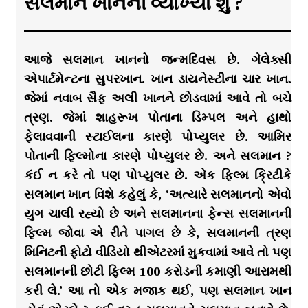
સલમાન ખાનની વ્યાખ્યા શું ?
આજે સલમાન ખાનનો જન્મદિવસ છે. ગેલેક્સી
એપાર્ટમેન્ટના સુપરખાન. ખાન ડાયનેસ્ટીના ચાર ખાન.
જેમાં નવાબ સૈફ અલી ખાનને છોડવામાં આવે તો બચે
ત્રણ. જેમાં શાહરૂખ પોતાના ડિમ્પલ અને હાથો
ફેલાવવાની સ્ટાઈલના કારણે પોપ્યુલર છે. આમિર
પોતાની ફિલ્મોના કારણે પોપ્યુલર છે. અને સલમાન ?
કંઈ ન કરે તો પણ પોપ્યુલર છે. એક ફિલ્મ ક્રિટીકે
સલમાન ખાન વિશે કહેલું કે, ‘અત્યારે સલમાનનો એવો
યુગ ચાલી રહ્યો છે અને સલમાનના ફેન્સ સલમાનની
ફિલ્મ જોવા એ રીતે પાગલ છે કે, સલમાનની ત્રણ
મિનિટની ફોટો વીડિયો થીએટરમાં મુકવામાં આવે તો પણ
સલમાનની છોટી ફિલ્મ 100 કરોડની કમાણી આરામથી
કરી લે.’ આ તો એક મજાક થઈ, પણ સલમાન ખાન