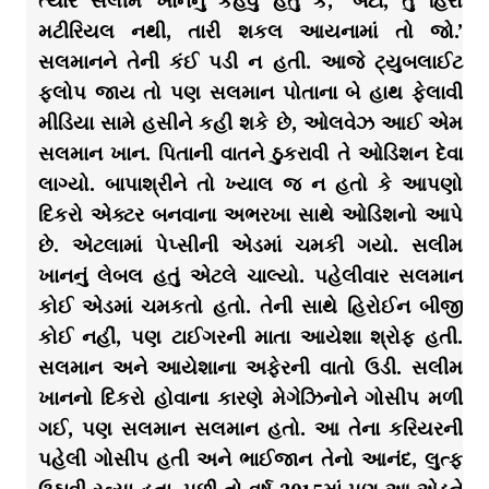
ત્યારે સલીમ ખાનનું કહેવું હતું કે, ‘બેટા, તુ હિરો
મટીરિયલ નથી, તારી શકલ આયનામાં તો જો.’
સલમાનને તેની કંઈ પડી ન હતી. આજે ટ્યુબલાઈટ
ફ્લોપ જાય તો પણ સલમાન પોતાના બે હાથ ફેલાવી
મીડિયા સામે હસીને કહી શકે છે, ઓલવેઝ આઈ એમ
સલમાન ખાન. પિતાની વાતને ઠુકરાવી તે ઓડિશન દેવા
લાગ્યો. બાપાશ્રીને તો ખ્યાલ જ ન હતો કે આપણો
દિકરો એક્ટર બનવાના અભરખા સાથે ઓડિશનો આપે
છે. એટલામાં પેપ્સીની એડમાં ચમકી ગયો. સલીમ
ખાનનું લેબલ હતું એટલે ચાલ્યો. પહેલીવાર સલમાન
કોઈ એડમાં ચમકતો હતો. તેની સાથે હિરોઈન બીજી
કોઈ નહીં, પણ ટાઈગરની માતા આયેશા શ્રોફ હતી.
સલમાન અને આયેશાના અફેરની વાતો ઉડી. સલીમ
ખાનનો દિકરો હોવાના કારણે મેગેઝિનોને ગોસીપ મળી
ગઈ, પણ સલમાન સલમાન હતો. આ તેના કરિયરની
પહેલી ગોસીપ હતી અને ભાઈજાન તેનો આનંદ, લુત્ફ