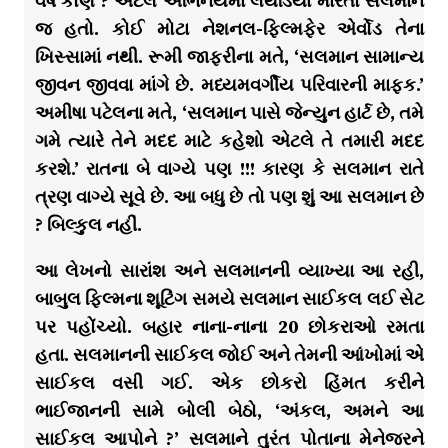
વર્ષે કોણ ? એટલે અભિનયમાં લથડિયા મારતો સલમાન
જ હતો. કોઈ મોટા નેશનલ-ફિલ્મફેર એર્વોડ તેના
ખિસ્સામાં નથી. રૂમી જાફરીના મતે, ‘સલમાન સામાન્ય
જીવન જીવવા માંગે છે. મધ્યમવર્ગીય પરિવારની માફક.’
અમીષા પટેલના મતે, ‘સલમાન પાસે જેન્યુન હાર્ટ છે, તમે
ગમે ત્યારે તેને મદદ માટે કહેશો એટલે તે તમારી મદદ
કરશે.’ રાતના બે વાગ્યે પણ !!! કારણ કે સલમાન રાતે
ત્રણ વાગ્યે સૂવે છે. આ બધુ છે તો પણ શું આ સલમાન છે
? બિલ્કુલ નહીં.
આ લેખનો સારાંશ અને સલમાનની વ્યાખ્યા આ રહી,
બાબુલ ફિલ્મના શૂટિંગ સમયે સલમાન સાઈકલ લઈ સેટ
પર પહોંચ્યો. બહાર નાના-નાના 20 છોકરાઓ રમતા
હતા. સલમાનની સાઈકલ જોઈ અને તેમની આંખોમાં એ
સાઈકલ વસી ગઈ. એક છોકરો હિંમત કરીને
ભાઈજાનની સામે બોલી બેઠો, ‘અંકલ, અમને આ
સાઈકલ આપોને ?’ સલમાને તુરંત પોતાના મેનેજરને