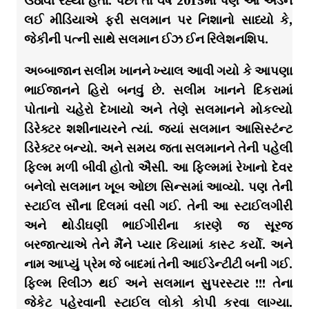
ઉઠાવી રહ્યા હતા. પછી તો વર્ષ 2015માં પણ આ એડને
લઈ મીડિયાએ ફરી સલમાન પર નિશાનો સાધ્યો કે,
જેકીની પત્ની સાથે સલમાન ઈઝ ઈન રિલેશનશિપ.
અબ્બાજાન સલીમ ખાનને ખ્યાલ આવી ગયો કે આપણા
ભાઈજાનને હિરો બનવું છે. સલીમ ખાનને દિકરામાં
પોતાનો ચહેરો દેખાયો અને તેણે સલમાનને મોકલ્યો
ડિરેક્ટર શશીનાયરને ત્યાં. જ્યાં સલમાન આસિસ્ટંન્ટ
ડિરેક્ટર બન્યો. અને સમય જતા સલમાનને તેની પહેલી
ફિલ્મ મળી બીવી હોતો ઐસી. આ ફિલ્મમાં રેખાનો દેવર
બનેલો સલમાન ખૂબ ઓછા સિન્સમાં આવ્યો. પણ તેની
સ્ટાઈલ સૌના દિલમાં વસી ગઈ. તેની આ સ્ટાઈલગીરી
અને થોડીઘણી ભાઈગીરીના કારણે જ સૂરજ
બરજાત્યાએ તેને મૈંને પ્યાર કિયામાં કાસ્ટ કર્યો. અને
નામ આપ્યું પ્રેમ જે બાદમાં તેની આઈડેન્ટીટી બની ગઈ.
ફિલ્મ રિલીઝ થઈ અને સલમાન સુપરસ્ટાર !!! તેના
જેકેટ પહેરવાની સ્ટાઈલ લોકો કોપી કરવા લાગ્યા.