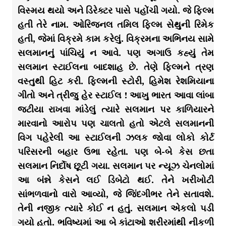
વિસ્મય થયો અને ડિરેક્ટર પાસે પહોંચી ગયો. જે ફિલ્મ
હતી તેરે નામ. ઓરિજનલ તમિલ ફિલ્મ સેથુની રિમેક
હતી, જેમાં વિક્રમે કામ કરેલું. વિક્રમના અભિનય સામે
સલમાનનું પાંચિયું ન આવે. પણ અગાઉ કહ્યું તેમ
સલમાન સ્ટાઈલના બાદશાહ છે. તેણે ફિલ્મને ત્રણ
વસ્તુથી હિટ કરી. ફિલ્મની સ્ટોરી, હિમેશ રેશમિયાના
ગીતો અને ત્રીજુ હેર સ્ટાઈલ ! આખુ ભારત આવા લાંબા
જટીયા રાખવા માંડેલું ત્યારે સલમાન પર કાળિયારને
મારવાનો આરોપ પણ ચાલતો હતો એટલે સલમાનની
વિગ પહેરેલી આ સ્ટાઈલની ઝલક જોવા લોકો કોર્ટ
પરિસરની બહાર ઉભા રહેતા. પણ બે-બે કેસ છતા
સલમાન નિર્દોષ છૂટી ગયા. સલમાન પર ન્યૂઝ ચેનલોમાં
આ બંન્ને કેસને લઈ ડિબેટો થઈ. તેને ખરીખોટી
સાંભળવાનો વારો આવ્યો, જે જિંદગીભર તેને સતાવશે.
તેની નજીક ત્યારે કોઈ ન હતું. સલમાન એકલો પડી
ગયો હતો. ભવિષ્યમાં આ બે કાંટાઓ શરીરમાંથી નીકળી