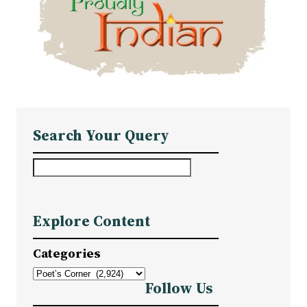
Search Your Query
S
e
a
Explore Content
r
c
Categories
h
Follow Us