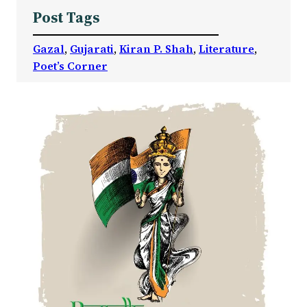
Post Tags
Gazal
, 
Gujarati
, 
Kiran P. Shah
, 
Literature
, 
Poet’s Corner