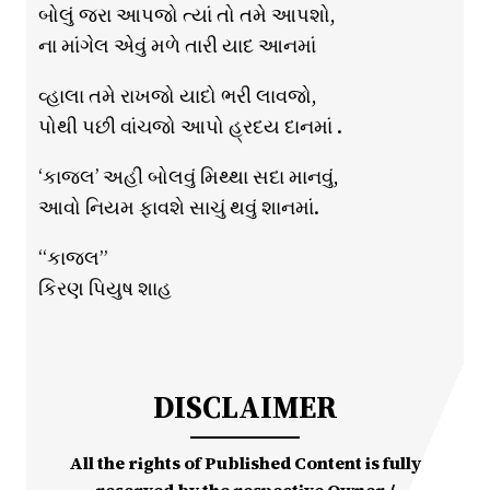
બોલું જરા આપજો ત્યાં તો તમે આપશો,
ના માંગેલ એવું મળે તારી યાદ આનમાં
વ્હાલા તમે રાખજો યાદો ભરી લાવજો,
પોથી પછી વાંચજો આપો હ્રદય દાનમાં .
‘કાજલ’ અહી બોલવું મિથ્થા સદા માનવું,
આવો નિયમ ફાવશે સાચું થવું શાનમાં.
“કાજલ”
કિરણ પિયુષ શાહ
DISCLAIMER
All the rights of Published Content is fully