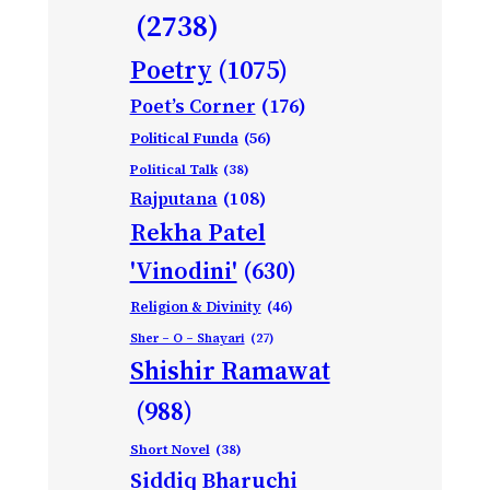
(2738)
Poetry
(1075)
Poet’s Corner
(176)
Political Funda
(56)
Political Talk
(38)
Rajputana
(108)
Rekha Patel
'Vinodini'
(630)
Religion & Divinity
(46)
Sher – O – Shayari
(27)
Shishir Ramawat
(988)
Short Novel
(38)
Siddiq Bharuchi