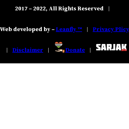
2017 – 2022, All Rights Reserved
|
Web developed by –
Leanfly ™
Privacy Plic
|
Disclaimer
Donate
|
|
|