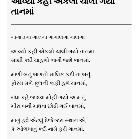
આવ્યો કહીં એકલો ચાલી ગયો
તાનમાં
ગાગાલગા ગાલગા ગાગાલગા ગાલગા
આવ્યો કહીં એકલો ચાલી ગયો તાનમાં
સાથી કદી ચાહશો ભાગી જશે ભાનમાં.
માળી બનું બાગનો માલિક કદી ના બનું,
ફોરમ મળે ફૂલની કાફી હશે માનમાં,
રાધા કહે જાદવા મોહી ગયો આમ તું
મીરા બની માધવા છોડી ગઈ બાનમાં,
માગું હવે એટલું દેજે જરા સ્થાન એ,
કે ઓળખાવું કદી નામે ફરી ગાનમાં.